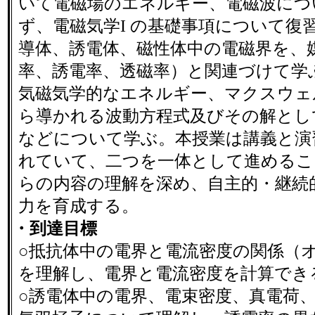
いて電磁場のエネルギー、電磁波につ
ず、電磁気学I の基礎事項について復
導体、誘電体、磁性体中の電磁界を、
率、誘電率、透磁率）と関連づけて学
気磁気学的なエネルギー、マクスウェ
ら導かれる波動方程式及びその解とし
などについて学ぶ。本授業は講義と演
れていて、二つを一体として進めるこ
らの内容の理解を深め、自主的・継続
力を育成する。
・到達目標
○抵抗体中の電界と電流密度の関係（
を理解し、電界と電流密度を計算でき
○誘電体中の電界、電束密度、真電荷