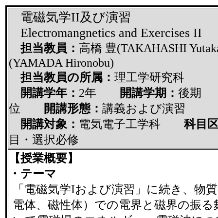
電磁気学II及び演習
Electromangnetics and Exercises II
担当教員：
高橋 豊(TAKAHASHI Yuta
(YAMADA Hironobu)
担当教員の所属：
理工学研究科
開講学年：
2年
開講学期：
後
位
開講形態：
講義および演習
開講対象：
電気電子工学科
科目区
目・選択必修
【授業概要】
・テーマ
「電磁気学Iおよび演習」に続き、物質
電体、磁性体）での電界と磁界の振る