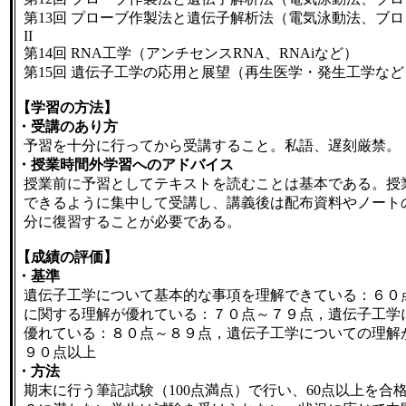
第13回 プローブ作製法と遺伝子解析法（電気泳動法、ブ
II
第14回 RNA工学（アンチセンスRNA、RNAiなど）
第15回 遺伝子工学の応用と展望（再生医学・発生工学など
【学習の方法】
・受講のあり方
予習を十分に行ってから受講すること。私語、遅刻厳禁。
・授業時間外学習へのアドバイス
授業前に予習としてテキストを読むことは基本である。授
できるように集中して受講し、講義後は配布資料やノート
分に復習することが必要である。
【成績の評価】
・基準
遺伝子工学について基本的な事項を理解できている：６０
に関する理解が優れている：７０点～７９点，遺伝子工学
優れている：８０点～８９点，遺伝子工学についての理解
９０点以上
・方法
期末に行う筆記試験（100点満点）で行い、60点以上を合