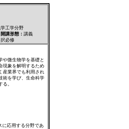
化学工学分野
位
開講形態：
講義
選択必修
学や微生物学を基礎と
命現象を解明するため
く産業界でも利用され
技術を学び、生命科学
する。
ースに応用する分野であ