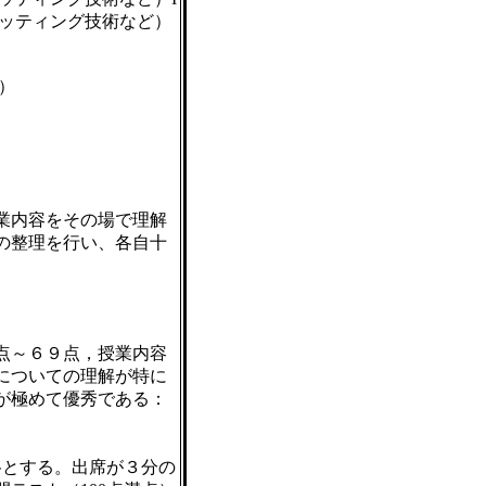
ロッティング技術など）
）
業内容をその場で理解
の整理を行い、各自十
点～６９点，授業内容
についての理解が特に
が極めて優秀である：
格とする。出席が３分の