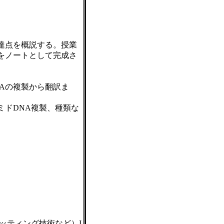
達点を概説する。授業
をノートとして完成さ
NAの複製から翻訳ま
ミドDNA複製、種類な
ッティング技術など）I