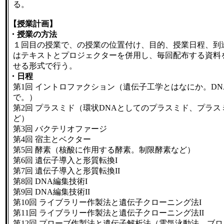
る。
【授業計画】
・授業の方法
１回目の授業で、の授業の位置付け、目的、授業日程、到
はテキストとプロジェクターを併用し、毎回配布する資料
せる形式で行う。
・日程
第1回 イントロファクション（遺伝子工学とはなにか。D
で。）
第2回 プラスミド（環状DNAとしてのプラスミド、プラス
ど）
第3回 バクテリオファージ
第4回 宿主とベクター
第5回 酵素（核酸に作用する酵素。制限酵素など）
第6回 遺伝子導入と形質転換I
第7回 遺伝子導入と形質転換II
第8回 DNA編集技術I
第9回 DNA編集技術II
第10回 ライブラリー作製法と遺伝子クローニング法I
第11回 ライブラリー作製法と遺伝子クローニング法II
第12回 プローブ作製法と遺伝子解析法（電気泳動法、ブロ