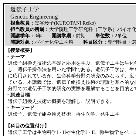
遺伝子工学
Genetic Engineering
担当教員：
黒谷玲子(KUROTANI Reiko)
担当教員の所属：
大学院理工学研究科（工学系）バイオ
開講学年：
3年
開講学期：
前期
単位数：
2単
開講対象：
バイオ化学工学科
科目区分：
専門科目・
【授業概要】
・テーマ
遺伝子組換え技術の基礎と応用を学ぶ。遺伝子工学は生化
し、遺伝子操作法を用いた学問である。遺伝子工学は、生
に応用されているが、生命科学分野の研究のみならず、広
ている。本講義では、遺伝子組換え技術の理論と基本的な
分野での遺伝子工学的研究の実際を理解することを目的と
・到達目標
遺伝子組換え技術の概要を理解し、説明できる。
・キーワード
遺伝子、遺伝子組み換え技術、再生医学、発生工学
【科目の位置付け】
遺伝子工学は生物科学I・IIや生化学I・II、微生物学をベ