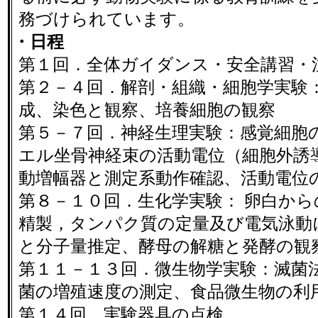
務づけられています。
・日程
第１回．全体ガイダンス・安全講習・
第２－４回．解剖・組織・細胞学実験：
成、染色と観察、培養細胞の観察
第５－７回．神経生理実験：感覚細胞
エル坐骨神経束の活動電位（細胞外誘
動増幅器と測定系動作確認、活動電位
第８－１０回．生化学実験： 卵白か
精製，タンパク質の定量及び電気泳動
と分子量推定、酵母の解糖と発酵の観
第１１－１３回．微生物学実験：滅菌
菌の増殖速度の測定、食品微生物の利
第１４回．実験器具の点検