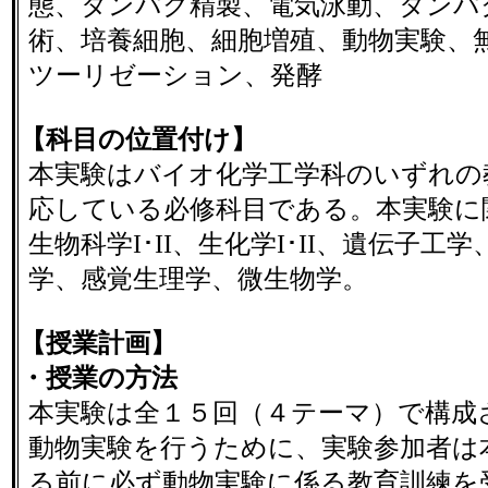
態、タンパク精製、電気泳動、タンパ
術、培養細胞、細胞増殖、動物実験、
ツーリゼーション、発酵
【科目の位置付け】
本実験はバイオ化学工学科のいずれの
応している必修科目である。本実験に
生物科学I･II、生化学I･II、遺伝子工
学、感覚生理学、微生物学。
【授業計画】
・授業の方法
本実験は全１５回（４テーマ）で構成
動物実験を行うために、実験参加者は
る前に必ず動物実験に係る教育訓練を