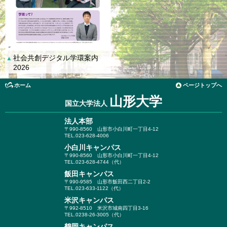
社会共創デジタル学環案内
▲
2026
ホーム
ページトップへ
山形大学
国立大学法人
法人本部
〒990-8560
山形市小白川町一丁目4-12
TEL.023-628-4006
小白川キャンパス
〒990-8560
山形市小白川町一丁目4-12
TEL.023-628-4744（代）
飯田キャンパス
〒990-9585
山形市飯田西二丁目2-2
TEL.023-633-1122（代）
米沢キャンパス
〒992-8510
米沢市城南四丁目3-16
TEL.0238-26-3005（代）
鶴岡キャンパス