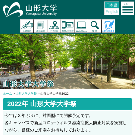
日本語
English
ホーム
>
山形大学大学祭
> 山形大学大学祭2022
2022年 山形大学大学祭
今年は３年ぶりに、対面型にて開催予定です。
各キャンパスで新型コロナウィルス感染症拡大防止対策を実施し
ながら、皆様のご来場をお待ちしております。