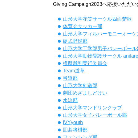
Giving Campaign2023へ応援いた
山形大学花笠サークル四面楚歌
体育会サッカー部
山形大学フィルハーモニーオーケ
硬式野球部
山形大学工学部男子バレーボール
山形大学動物愛護サークル anifar
模擬裁判実行委員会
Team道草
弓道部
山形大学剣道部
劇団めざましどけい
水泳部
山形大学マンドリンクラブ
山形大学女子バレーボール部
IVYyouth
囲碁将棋部
フェンシング部