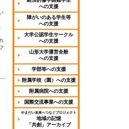
経済的修学困難学生
への支援
い
障がいのある学生等
への支援
。
大学公認学生サークル
れ
への支援
ひ
山形大学運営全般
への支援
学部等への支援
附属学校（園）への支援
附属病院への支援
国際交流事業への支援
やまだい未来へつなぐプロジェクト
地域の記憶
「共創」アーカイブ