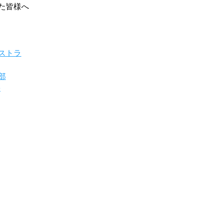
だいた皆様へ
ストラ
部
e