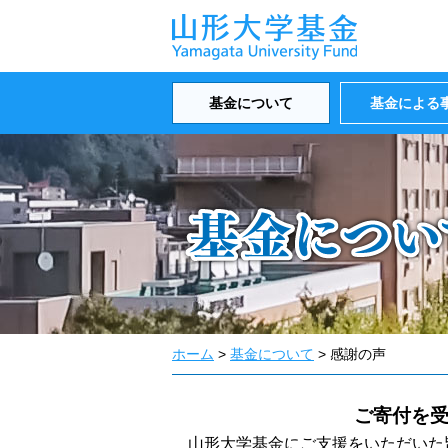
基金について
基金による
ホーム
>
基金について
> 感謝の声
ご寄付を
山形大学基金にご支援をいただいた