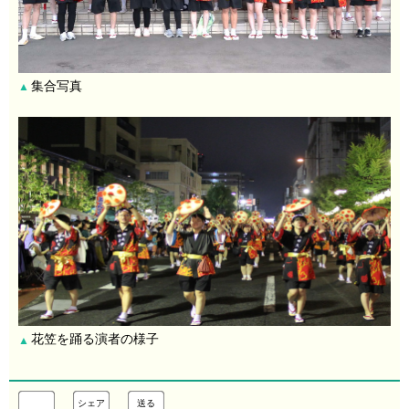
集合写真
▲
花笠を踊る演者の様子
▲
シェア
送る