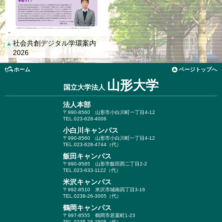
社会共創デジタル学環案内
▲
2026
ホーム
ページトップへ
山形大学
国立大学法人
法人本部
〒990-8560
山形市小白川町一丁目4-12
TEL.023-628-4006
小白川キャンパス
〒990-8560
山形市小白川町一丁目4-12
TEL.023-628-4744（代）
飯田キャンパス
〒990-9585
山形市飯田西二丁目2-2
TEL.023-633-1122（代）
米沢キャンパス
〒992-8510
米沢市城南四丁目3-16
TEL.0238-26-3005（代）
鶴岡キャンパス
〒997-8555
鶴岡市若葉町1-23
TEL.0235-28-2805（代）