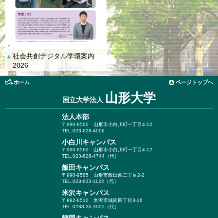
社会共創デジタル学環案内
▲
2026
ホーム
ページトップへ
山形大学
国立大学法人
法人本部
〒990-8560
山形市小白川町一丁目4-12
TEL.023-628-4006
小白川キャンパス
〒990-8560
山形市小白川町一丁目4-12
TEL.023-628-4744（代）
飯田キャンパス
〒990-9585
山形市飯田西二丁目2-2
TEL.023-633-1122（代）
米沢キャンパス
〒992-8510
米沢市城南四丁目3-16
TEL.0238-26-3005（代）
鶴岡キャンパス