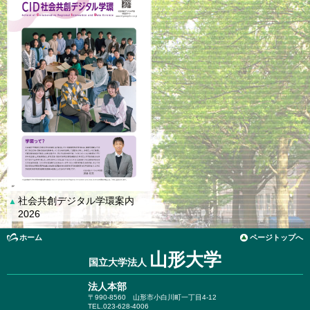
社会共創デジタル学環案内
▲
2026
ホーム
ページトップへ
山形大学
国立大学法人
法人本部
〒990-8560
山形市小白川町一丁目4-12
TEL.023-628-4006