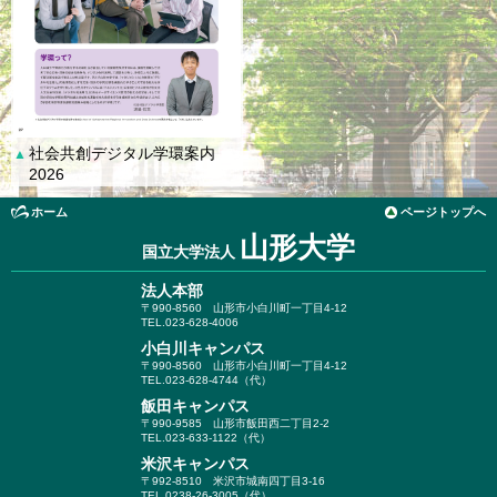
社会共創デジタル学環案内
▲
2026
ホーム
ページトップへ
山形大学
国立大学法人
法人本部
〒990-8560
山形市小白川町一丁目4-12
TEL.023-628-4006
小白川キャンパス
〒990-8560
山形市小白川町一丁目4-12
TEL.023-628-4744（代）
飯田キャンパス
〒990-9585
山形市飯田西二丁目2-2
TEL.023-633-1122（代）
米沢キャンパス
〒992-8510
米沢市城南四丁目3-16
TEL.0238-26-3005（代）