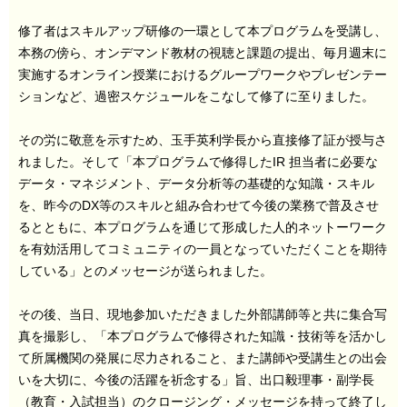
修了者はスキルアップ研修の一環として本プログラムを受講し、
本務の傍ら、オンデマンド教材の視聴と課題の提出、毎月週末に
実施するオンライン授業におけるグループワークやプレゼンテー
ションなど、過密スケジュールをこなして修了に至りました。
その労に敬意を示すため、玉手英利学長から直接修了証が授与さ
れました。そして「本プログラムで修得したIR 担当者に必要な
データ・マネジメント、データ分析等の基礎的な知識・スキル
を、昨今のDX等のスキルと組み合わせて今後の業務で普及させ
るとともに、本プログラムを通じて形成した人的ネットーワーク
を有効活用してコミュニティの一員となっていただくことを期待
している」とのメッセージが送られました。
その後、当日、現地参加いただきました外部講師等と共に集合写
真を撮影し、「本プログラムで修得された知識・技術等を活かし
て所属機関の発展に尽力されること、また講師や受講生との出会
いを大切に、今後の活躍を祈念する」旨、出口毅理事・副学長
（教育・入試担当）のクロージング・メッセージを持って終了し