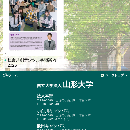
社会共創デジタル学環案内
▲
2026
ホーム
ページトップへ
山形大学
国立大学法人
法人本部
〒990-8560
山形市小白川町一丁目4-12
TEL.023-628-4006
小白川キャンパス
〒990-8560
山形市小白川町一丁目4-12
TEL.023-628-4744（代）
飯田キャンパス