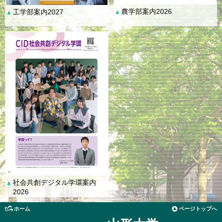
農学部案内2026
工学部案内2027
▲
▲
社会共創デジタル学環案内
▲
2026
ホーム
ページトップへ