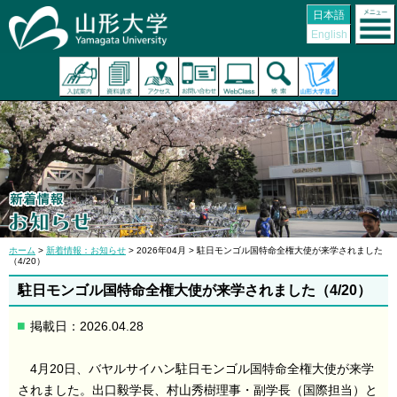
日本語
English
ホーム
>
新着情報：お知らせ
> 2026年04月 > 駐日モンゴル国特命全権大使が来学されました
（4/20）
駐日モンゴル国特命全権大使が来学されました（4/20）
掲載日：2026.04.28
4月20日、バヤルサイハン駐日モンゴル国特命全権大使が来学
されました。出口毅学長、村山秀樹理事・副学長（国際担当）と