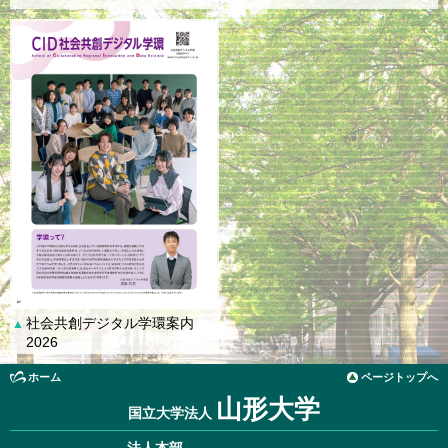
社会共創デジタル学環案内
▲
2026
ホーム
ページトップへ
山形大学
国立大学法人
法人本部