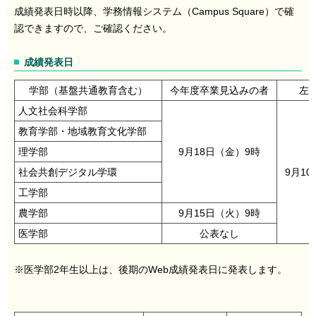
成績発表日時以降、学務情報システム（Campus Square）で確
認できますので、ご確認ください。
成績発表日
学部（基盤共通教育含む）
今年度卒業見込みの者
左
人文社会科学部
教育学部・地域教育文化学部
理学部
9月18日（金）9時
社会共創デジタル学環
9月1
工学部
農学部
9月15日（火）9時
医学部
公表なし
※医学部2年生以上は、後期のWeb成績発表日に発表します。