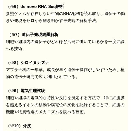
（※6）de novo RNA-Seq解析
参照ゲノムが存在しない生物のRNA配列を読み取り、遺伝子の働
きや発現をゼロから解き明かす最先端の解析手法。
（※7）遺伝子発現網羅解析
細胞や組織内の遺伝子がどれほど活発に働いているかを一度に調
べる技術。
（※8）シロイヌナズナ
アブラナ科の一年草。成長が早く遺伝子操作がしやすいため、植
物の遺伝子研究で広く利用されている。
（※9）電気生理試験
細胞や組織の電気的な特性や反応を測定する方法で、特に細胞膜
を越えるイオンの移動や膜電位の変化を記録することで、細胞の
機能や物質輸送のメカニズムを調べる技術。
（
※10）外皮