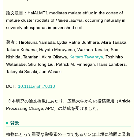
論文題目：HalALMT1 mediates malate efflux in the cortex of
mature cluster rootlets of
Hakea laurina
, occurring naturally in
severely phosphorus-impoverished soil
著者：Hirotsuna Yamada, Lydia Ratna Bunthara, Akira Tanaka,
Takuro Kohama, Hayato Maruyama, Wakana Tanaka, Sho
Nishida, Tantriani, Akira Oikawa,
Keitaro Tawaraya
, Toshihiro
Watanabe, Shu Tong Liu, Patrick M. Finnegan, Hans Lambers,
Takayuki Sasaki, Jun Wasaki
DOI：
10.1111/nph.70010
※本研究の論文掲載にあたり、広島大学からの投稿費用（Article
Processing Charge, APC）の助成を受けました。
背景
植物にとって重要な栄養素の一つであるリンは土壌に強固に吸着