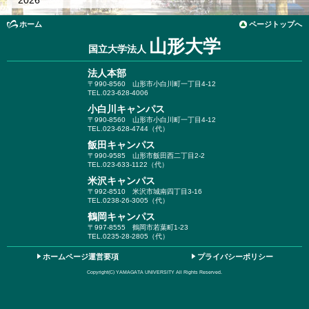
2026
ホーム
ページトップへ
山形大学
国立大学法人
法人本部
〒990-8560
山形市小白川町一丁目4-12
TEL.023-628-4006
小白川キャンパス
〒990-8560
山形市小白川町一丁目4-12
TEL.023-628-4744（代）
飯田キャンパス
〒990-9585
山形市飯田西二丁目2-2
TEL.023-633-1122（代）
米沢キャンパス
〒992-8510
米沢市城南四丁目3-16
TEL.0238-26-3005（代）
鶴岡キャンパス
〒997-8555
鶴岡市若葉町1-23
TEL.0235-28-2805（代）
ホームページ運営要項
プライバシーポリシー
Copyright(C) YAMAGATA UNIVERSITY All Rights Reserved.