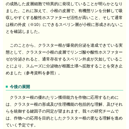
の成熟した皮層細胞で特異的に発現していることが明らかとなり
ました。これに加えて、小根の皮層で、有機態リンを分解して吸
収しやすくする酸性ホスファターゼ活性が高いこと、そして通常
は根の外皮（※10）にできるスベリン層が小根に形成されないこ
とを確認しました。
このことから、クラスター根が爆発的分泌を達成できている実
態として、クラスター小根の皮層でリンゴ酸や酸性ホスファター
ゼが分泌されると、通常存在するスベリン外皮が欠如しているこ
とにより、スムーズに分泌物が根圏土壌へ拡散することを突き止
めました（参考資料を参照）。
今後の展開
クラスター根の優れたリン獲得能力を作物に応用するために
は、クラスター根の形成及び生理機能の包括的な理解、及びそれ
らを統御する鍵因子の同定が望まれます。我々の研究チームで
は、作物への応用を目的としたクラスター根の更なる理解を進め
ていく予定です。