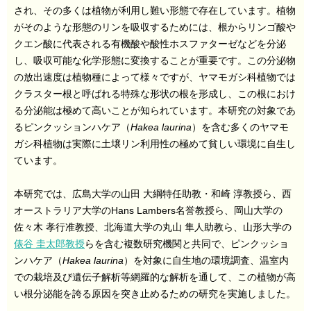
され、その多くは植物が利用し難い形態で存在しています。植物
がそのような形態のリンを吸収するためには、根からリンゴ酸や
クエン酸に代表される有機酸や酸性ホスファターゼなどを分泌
し、吸収可能な化学形態に変換することが重要です。この分泌物
の放出速度は植物種によって様々ですが、ヤマモガシ科植物では
クラスター根と呼ばれる特殊な形状の根を形成し、この根におけ
る分泌能は極めて高いことが知られています。本研究の対象であ
るピンクッションハケア（
Hakea laurina
）を含む多くのヤマモ
ガシ科植物は実際に土壌リン利用性の極めて貧しい環境に自生し
ています。
本研究では、広島大学の山田 大綱特任助教・和崎 淳教授ら、西
オーストラリア大学のHans Lambers名誉教授ら、岡山大学の
佐々木 孝行准教授、北海道大学の丸山 隼人助教ら、山形大学の
俵谷 圭太郎教授
らを含む複数研究機関と共同で、ピンクッショ
ンハケア（
Hakea laurina
）を対象に自生地の環境調査、温室内
での栽培及び遺伝子解析等網羅的な解析を通して、この植物が高
い根分泌能を誇る原因を突き止めるための研究を実施しました。