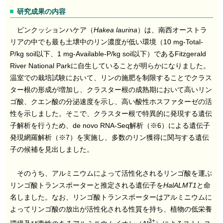
研究成果の内容
ピンクッションハケア（
Hakea laurina
）は、南西オーストラ
リアの中でも最も土壌中のリン濃度が低い環境（10 mg-Total-
P/kg soil以下、1 mg-Available-P/kg soil以下）であるFitzgerald
River National Parkに自生していることが明らかになりました。
温室での栽培試験において、リンの施肥を制限することでクラス
ター根の形成が増加し、クラスター根の成熟期において高いリン
ゴ酸、クエン酸の分泌速度を示し、高い酸性ホスファターゼの活
性を示しました。そこで、クラスター根で特異的に発現する遺伝
子解析を行うため、de novo RNA-Seq解析（※6）による遺伝子
発現網羅解析（※7）を実施し、多数のリン獲得に関与する遺伝
子の候補を見出しました。
そのうち、アルミニウムによって活性化されるリンゴ酸を運ぶ
リンゴ酸トランスポーターと推定される遺伝子を
HalALMT1
と命
名しました。なお、リンゴ酸トランスポーターはアルミニウムに
よってリンゴ酸の放出が活性化される性質を持ち、植物の低栄養
3+