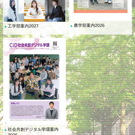
農学部案内2026
工学部案内2027
▲
▲
社会共創デジタル学環案内
▲