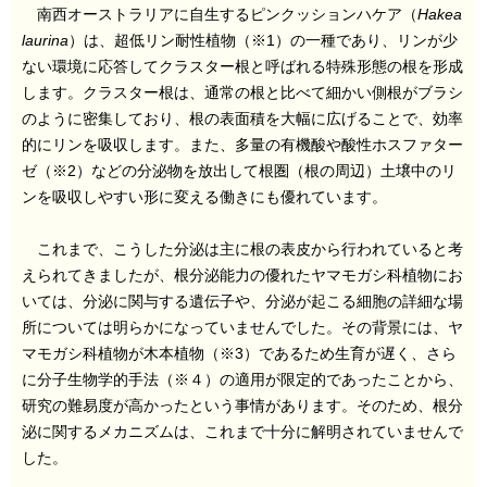
南西オーストラリアに自生するピンクッションハケア（
Hakea
laurina
）は、超低リン耐性植物（※1）の一種であり、リンが少
ない環境に応答してクラスター根と呼ばれる特殊形態の根を形成
します。クラスター根は、通常の根と比べて細かい側根がブラシ
のように密集しており、根の表面積を大幅に広げることで、効率
的にリンを吸収します。また、多量の有機酸や酸性ホスファター
ゼ（※2）などの分泌物を放出して根圏（根の周辺）土壌中のリ
ンを吸収しやすい形に変える働きにも優れています。
これまで、こうした分泌は主に根の表皮から行われていると考
えられてきましたが、根分泌能力の優れたヤマモガシ科植物にお
いては、分泌に関与する遺伝子や、分泌が起こる細胞の詳細な場
所については明らかになっていませんでした。その背景には、ヤ
マモガシ科植物が木本植物（※3）であるため生育が遅く、さら
に分子生物学的手法（※４）の適用が限定的であったことから、
研究の難易度が高かったという事情があります。そのため、根分
泌に関するメカニズムは、これまで十分に解明されていませんで
した。