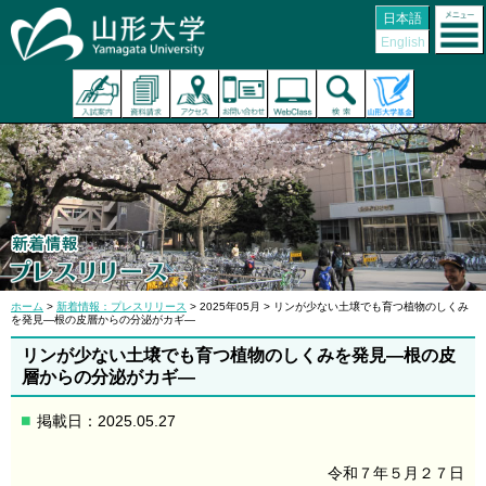
日本語
English
ホーム
>
新着情報：プレスリリース
> 2025年05月 > リンが少ない土壌でも育つ植物のしくみ
を発見―根の皮層からの分泌がカギ―
リンが少ない土壌でも育つ植物のしくみを発見―根の皮
層からの分泌がカギ―
掲載日：2025.05.27
令和７年５月２７日