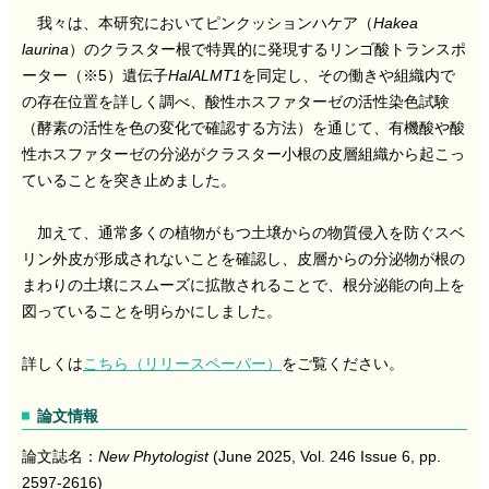
我々は、本研究においてピンクッションハケア（
Hakea
laurina
）のクラスター根で特異的に発現するリンゴ酸トランスポ
ーター（※5）遺伝子
HalALMT1
を同定し、その働きや組織内で
の存在位置を詳しく調べ、酸性ホスファターゼの活性染色試験
（酵素の活性を色の変化で確認する方法）を通じて、有機酸や酸
性ホスファターゼの分泌がクラスター小根の皮層組織から起こっ
ていることを突き止めました。
加えて、通常多くの植物がもつ土壌からの物質侵入を防ぐスベ
リン外皮が形成されないことを確認し、皮層からの分泌物が根の
まわりの土壌にスムーズに拡散されることで、根分泌能の向上を
図っていることを明らかにしました。
詳しくは
こちら（リリースペーパー）
をご覧ください。
論文情報
論文誌名：
New Phytologist
(June 2025, Vol. 246 Issue 6, pp.
2597-2616)