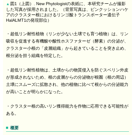
図1（上図）. New Phytologistの表紙に、本研究チームが撮影
▲
した写真が採用されました。（背景写真は、ピンクッションハケ
アのクラスター根におけるリンゴ酸トランスポーター遺伝子
HalALMT1の発現部位）
・超低リン耐性植物（リンが少ない土壌でも育つ植物）は、リン
吸収を促進する有機酸や酸性ホスファターゼ（酵素）の分泌が、
クラスター小根の「皮層組織」から起きていることを突き止め、
根分泌を担う組織を特定した。
・超低リン耐性植物は、土壌からの物質侵入を防ぐスベリン外皮
が形成されないため、根の皮層からの分泌物が根圏（根の周辺）
土壌にスムーズに拡散され、他の植物に比べて根からの分泌能力
が高いことが明らかになった。
・クラスター根の高いリン獲得能力を作物に応用できる可能性が
ある。
概要