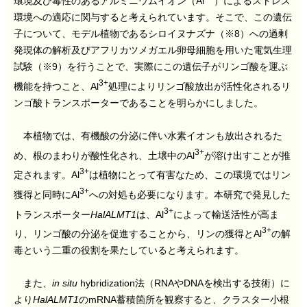
環境及び毒性のあるアルミニウムイオン（Al
）によるストレス
環境への適応に関与すると考えられています。そこで、この遺伝
子について、モデル植物であるシロイヌナズナ（※8）への過剰
発現体の解析及びアフリカツメガエル卵母細胞を用いた電気生理
試験（※9）を行うことで、実際にこの遺伝子がリンゴ酸を運ぶ
3+
機能を持つこと、Al
処理によりリンゴ酸放出が活性化されるリ
ンゴ酸トランスポーターであることを明らかにしました。
本植物では、有機酸の分泌に伴い水素イオンも放出されるた
3+
め、根のまわりが酸性化され、土壌中のAl
が溶け出すことが推
3+
定されます。Al
は植物にとって有害なため、この環境ではリン
3+
獲得と同時にAl
への対処も必要になります。本研究で発見した
3+
トランスポーター
HalALMT1
は、Al
によって輸送活性が高ま
3+
り、リンゴ酸の分泌を促進することから、リンの獲得とAl
の解
毒という二重の役割を果たしていると考えられます。
また、
in situ
hybridization法（RNAやDNAを検出する技術）に
より
HalALMT1
のmRNA蓄積箇所を観察すると、クラスター小根