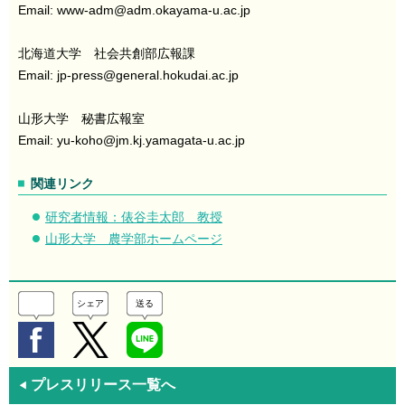
Email: www-adm
@
adm.okayama-u.ac.jp
北海道大学 社会共創部広報課
Email: jp-press
@
general.hokudai.ac.jp
山形大学 秘書広報室
Email: yu-koho
@
jm.kj.yamagata-u.ac.jp
関連リンク
研究者情報：俵谷圭太郎 教授
山形大学 農学部ホームページ
シェア
送る
プレスリリース一覧へ
◀