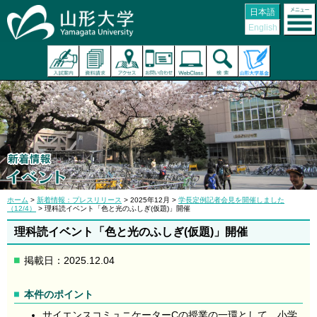
日本語
English
ホーム
>
新着情報：プレスリリース
> 2025年12月 >
学長定例記者会見を開催しました
（12/4）
> 理科読イベント「色と光のふしぎ(仮題)」開催
理科読イベント「色と光のふしぎ(仮題)」開催
掲載日：2025.12.04
本件のポイント
サイエンスコミュニケーターCの授業の一環として、小学