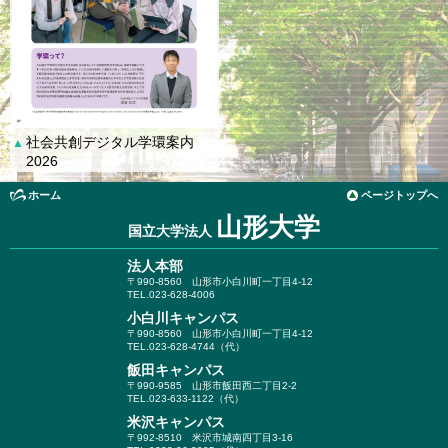
社会共創デジタル学環案内
▲
2026
ホーム
ページトップへ
山形大学
国立大学法人
法人本部
〒990-8560
山形市小白川町一丁目4-12
TEL.023-628-4006
小白川キャンパス
〒990-8560
山形市小白川町一丁目4-12
TEL.023-628-4744（代）
飯田キャンパス
〒990-9585
山形市飯田西二丁目2-2
TEL.023-633-1122（代）
米沢キャンパス
〒992-8510
米沢市城南四丁目3-16