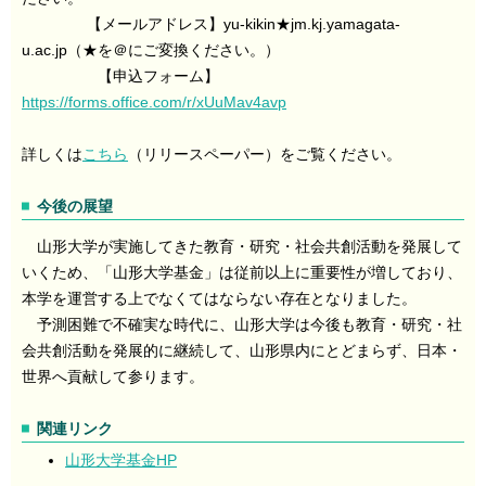
【メールアドレス】yu-kikin★jm.kj.yamagata-
u.ac.jp（★を＠にご変換ください。）
【申込フォーム】
https://forms.office.com/r/xUuMav4avp
詳しくは
こちら
（リリースペーパー）をご覧ください。
今後の展望
山形大学が実施してきた教育・研究・社会共創活動を発展して
いくため、「山形大学基金」は従前以上に重要性が増しており、
本学を運営する上でなくてはならない存在となりました。
予測困難で不確実な時代に、山形大学は今後も教育・研究・社
会共創活動を発展的に継続して、山形県内にとどまらず、日本・
世界へ貢献して参ります。
関連リンク
山形大学基金HP