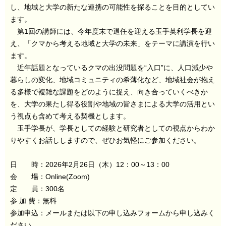
し、地域と大学の新たな連携の可能性を探ることを目的としてい
ます。
第1回の講師には、今年度末で退任を迎える玉手英利学長を迎
え、「クマから考える地域と大学の未来」をテーマに講演を行い
ます。
近年話題となっているクマの出没問題を“入口”に、人口減少や
暮らしの変化、地域コミュニティの希薄化など、地域社会が抱え
る多様で複雑な課題をどのように捉え、向き合っていくべきか
を、大学の果たし得る役割や地域の皆さまによる大学の活用とい
う視点も含めて考える契機とします。
玉手学長が、学長としての経験と研究者としての視点からわか
りやすくお話ししますので、ぜひお気軽にご参加ください。
日 時：2026年2月26日（木）12：00～13：00
会 場：Online(Zoom)
定 員：300名
参 加 費：無料
参加申込：メールまたは以下の申し込みフォームから申し込みく
ださい。