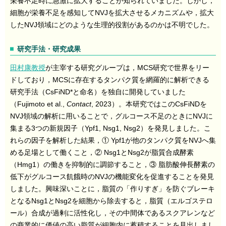
栄養不足時に急激に拡大することが知られていました。しかし，
細胞が栄養不足を感知して
NVJ
を拡大させるメカニズムや，拡大
した
NVJ
領域にどのような生理的役割があるのかは不明でした。
研究手法・研究成果
田村康教授
が主宰する研究グループは，MCS研究で世界をリー
ドしており，MCSに存在するタンパク質を網羅的に解析できる
研究手法（CsFiND*と命名）を独自に開発していました
（Fujimoto et al.,
Contact
, 2023）。本研究ではこのCsFiNDを
NVJ領域の解析に用いることで，グルコース不足のときにNVJに
集まる3つの新規因子（Ypf1, Nsg1, Nsg2）を発見しました。こ
れらの因子を解析した結果，① Ypf1が他のタンパク質をNVJへ集
める足場として働くこと，② Nsg1とNsg2が脂質合成酵素
（Hmg1）の働きを抑制的に調節すること，③ 脂肪酸伸長酵素の
低下がグルコース飢餓時のNVJの機能変化を促進することを発見
しました。興味深いことに，脂質の「作りすぎ」を防ぐブレーキ
となるNsg1とNsg2を細胞から除去すると，脂質（エルゴステロ
ール）合成が過剰に活性化し，その中間体であるスクアレンなど
の商業的に価値の高い脂質が細胞内に蓄積することを見出しまし