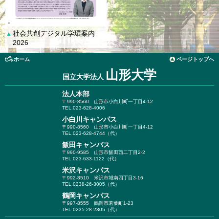
社会共創デジタル学環案内
▲
2026
ホーム
ページトップへ
山形大学
国立大学法人
法人本部
〒990-8560
山形市小白川町一丁目4-12
TEL.023-628-4006
小白川キャンパス
〒990-8560
山形市小白川町一丁目4-12
TEL.023-628-4744（代）
飯田キャンパス
〒990-9585
山形市飯田西二丁目2-2
TEL.023-633-1122（代）
米沢キャンパス
〒992-8510
米沢市城南四丁目3-16
TEL.0238-26-3005（代）
鶴岡キャンパス
〒997-8555
鶴岡市若葉町1-23
TEL.0235-28-2805（代）