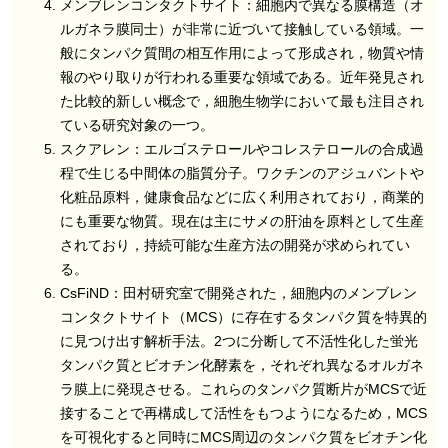
メンブレンコンタクトサイト：細胞内で異なる膜構造（オ
ルガネラ膜同士）が非常に近づいて接触している領域。一
般にタンパク質間の相互作用によって形成され，物質や情
報のやり取りが行われる重要な領域である。近年発見され
た比較的新しい概念で，細胞生物学において最も注目され
ている研究対象の一つ。
スクアレン：エルゴステロールやコレステロールの合成過
程で生じる中間体の脂質分子。ワクチンのアジュバントや
化粧品原料，健康食品などに広く利用されており，商業的
にも重要な物質。現在は主にサメの肝油を原料として生産
されており，持続可能な生産方法の開発が求められてい
る。
CsFiND：田村研究室で開発された，細胞内のメンブレン
コンタクトサイト（MCS）に存在するタンパク質を特異的
に見つけ出す解析手法。2つに分断して不活性化した蛍光
タンパク質とビオチン化酵素を，それぞれ異なるオルガネ
ラ膜上に発現させる。これらのタンパク質断片がMCSで近
接することで再構成して活性をもつようになるため，MCS
を可視化すると同時にMCS周辺のタンパク質をビオチン化