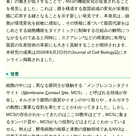
素）の働きが低下することで，NVJの機能変化が促進されること
を発見しました。これは，膜を構成する脂質組成の変化が栄養飢
餓に応答する鍵となることを示す新しい発見です。本発見は，細
胞が環境変化を鋭敏に感知し，その情報に基づいて脂質代謝をは
じめとする細胞機能をダイナミックに制御する仕組みの解明につ
ながるものであると同時に，スクアレン*などの商業的に有用な
脂質の生産技術の革新にも大きく貢献することが期待されます。
本研究の成果は2026年6月2日付のJournal of Cell Biology誌にオ
ンライン掲載されました。
背景
細胞の中には，異なる膜同士が接触する「メンブレンコンタクト
サイト（
M
embrane
C
ontact
S
ite, MCS
）」と呼ばれる領域が存
在し，オルガネラ膜間の脂質やイオンのやり取りや，オルガネラ
の動態に重要な役割を果たすことがわかってきました。しかし，
MCS
の存在がわかってきたのはここ
10
数年ほどで，
MCS
に集ま
るタンパク質や，
MCS
がもつ役割などはまだよくわかっていま
せん。例えば，酵母細胞の核膜と液胞の接触領域である
NVJ
は，