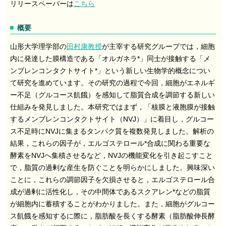
リリースペーパーは
こちら
概要
山形大学理学部の
田村康教授
が主宰する研究グループでは，細胞
内に発達した膜構造である「オルガネラ*」同士が接触する「メ
ンブレンコンタクトサイト*」という新しい生物学的概念につい
て研究を進めています。その研究の過程で今回，細胞がエネルギ
ー不足（グルコース飢餓）を感知して脂質合成を調節する新しい
仕組みを発見しました。本研究ではまず，「核膜と液胞膜が接触
するメンブレンコンタクトサイト（NVJ）」に着目し，グルコー
ス不足時にNVJに集まるタンパク質を複数発見しました。解析の
結果，これらの因子が，エルゴステロール*合成に関わる重要な
酵素をNVJへ集積させるなど，NVJの機能変化を引き起こすこと
で，脂質の過剰な産生を防ぐことを明らかにしました。興味深い
ことに，これらの調節因子を欠損させると，エルゴステロール合
成が過剰に活性化し，その中間体であるスクアレン*などの脂質
が細胞内に蓄積することがわかりました。また，細胞がグルコー
ス飢餓を感知するに際に，脂肪酸を長くする酵素（脂肪酸伸長酵