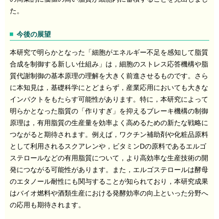
た。
今後の展望
本研究で明らかとなった「細胞がエネルギー不足を感知して脂質
合成を制御する新しい仕組み」は，細胞のストレス応答機構や脂
質代謝制御の基本原理の理解を大きく前進させるものです。さら
に本知見は，基礎科学にとどまらず，産業応用においても大きな
インパクトをもたらす可能性があります。特に，本研究によって
明らかとなった脂質の「作りすぎ」を抑えるブレーキ機構の制御
原理は，有用脂質の生産量を効率よく高めるための新たな戦略に
つながると期待されます。例えば，ワクチン補助剤や化粧品原料
として利用されるスクアレンや，ビタミンDの原料であるエルゴ
ステロールなどの有用脂質について，より高効率な生産技術の開
発につながる可能性があります。また，エルゴステロールは酵母
のエタノール耐性にも関与することが知られており，本研究成果
はバイオ燃料や酒類生産における発酵効率の向上といった分野へ
の応用も期待されます。