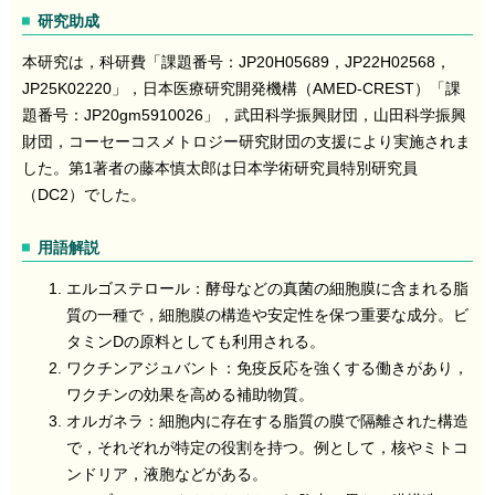
研究助成
本研究は，科研費「課題番号：JP20H05689，JP22H02568，
JP25K02220」，日本医療研究開発機構（AMED-CREST）「課
題番号：JP20gm5910026」，武田科学振興財団，山田科学振興
財団，コーセーコスメトロジー研究財団の支援により実施されま
した。第1著者の藤本慎太郎は日本学術研究員特別研究員
（DC2）でした。
用語解説
エルゴステロール：酵母などの真菌の細胞膜に含まれる脂
質の一種で，細胞膜の構造や安定性を保つ重要な成分。ビ
タミンDの原料としても利用される。
ワクチンアジュバント：免疫反応を強くする働きがあり，
ワクチンの効果を高める補助物質。
オルガネラ：細胞内に存在する脂質の膜で隔離された構造
で，それぞれが特定の役割を持つ。例として，核やミトコ
ンドリア，液胞などがある。