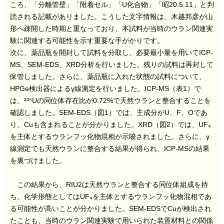
ころ、「分離管壁」「附着セル」「U化合物」「昭20.5.11」と判
読される記載がありました。こうした文字情報は、木越邦彦が山
形へ疎開した時期と重なっており、本試料が当時のウラン関連実
験に関連する可能性を示す重要な手がかりです。
次に、薬品瓶を開封して試料を分取し、必要最小量を用いてICP-
MS、SEM-EDS、XRD分析を行いました。残りの試料は再封して
保管しました。さらに、薬品瓶に入れた状態の試料について、
HPGe検出器によるγ線測定を行いました。ICP-MS（表1）で
は、²³⁵Uの同位体存在比が0.72%で天然ウランと整合することを
確認しました。SEM-EDS（図1）では、主成分がU、F、Oであ
り、Cuも含まれることが分かりました。XRD（図2）では、UF₄
を主体とするウランフッ化物混相が示唆されました。さらに、γ
線測定でも天然ウランに整合する結果が得られ、ICP-MSの結果
を裏づけました。
この結果から、RIU2は天然ウランと整合する同位体組成を持
ち、化学形態としてはUF₄を主体とするウランフッ化物混相であ
る可能性が高いことが分かりました。SEM-EDSでCuが検出され
たことも、当時のウラン関連実験で用いられた装置材料との関係