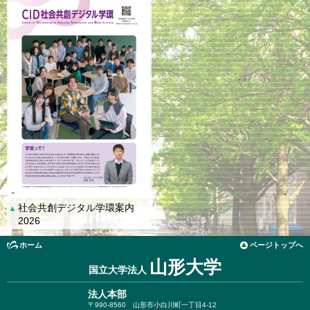
社会共創デジタル学環案内
▲
2026
ホーム
ページトップへ
山形大学
国立大学法人
法人本部
〒990-8560
山形市小白川町一丁目4-12