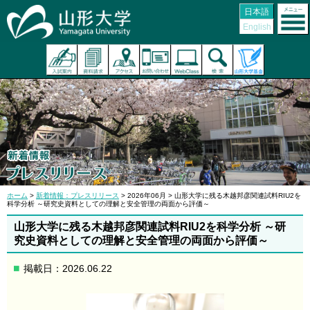
日本語
English
ホーム
>
新着情報：プレスリリース
> 2026年06月 > 山形大学に残る木越邦彦関連試料RIU2を
科学分析 ～研究史資料としての理解と安全管理の両面から評価～
山形大学に残る木越邦彦関連試料RIU2を科学分析 ～研
究史資料としての理解と安全管理の両面から評価～
掲載日：2026.06.22