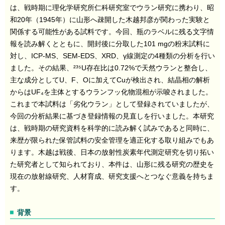
は、戦時期に理化学研究所仁科研究室でウラン研究に携わり、昭
和20年（1945年）に山形へ疎開した木越邦彦が関わった実験と
関係する可能性がある試料です。今回、瓶のラベルに残る文字情
報を読み解くとともに、開封後に分取した101 mgの粉末試料に
対し、ICP-MS、SEM-EDS、XRD、γ線測定の4種類の分析を行い
ました。その結果、²³⁵U存在比は0.72%で天然ウランと整合し、
主な成分としてU、F、Oに加えてCuが検出され、結晶相の解析
からはUF₄を主体とするウランフッ化物混相が示唆されました。
これまで本試料は「劣化ウラン」として登録されていましたが、
今回の分析結果に基づき登録情報の見直しを行いました。本研究
は、戦時期の研究資料を科学的に読み解く試みであると同時に、
来歴が限られた保管試料の安全管理を適正化する取り組みでもあ
ります。木越は戦後、日本の放射性炭素年代測定研究を切り拓い
た研究者として知られており、本件は、山形に残る研究の歴史を
現在の放射線研究、人材育成、研究支援へとつなぐ意義を持ちま
す。
背景