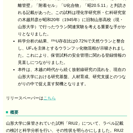
離管壁」「附着セル」「U化合物」「昭20.5.11」と判読さ
れる記載があった。この試料は理化学研究所・仁科研究室
の木越邦彦が昭和20年（1945年）に旧制山形高校（現・
山形大学）で行ったウラン関連実験を考える重要な手がか
りとなりました。
科学分析の結果、²³⁵U存在比は0.72%で天然ウランと整合
し、UF₄を主体とするウランフッ化物混相が示唆されまし
た。これにより、保管試料の安全管理に関わる登録情報の
見直しにつながりました。
本件は、木越の時代から続く放射線研究の流れを、現在の
山形大学における研究基盤、人材育成、研究支援とのつな
がりの中で捉え直す契機となります。
リリースペーパーは
こちら
概要
山形大学に保管されていた試料「RIU2」について、ラベル記載
の検討と科学分析を行い、その性状を明らかにしました。RIU2