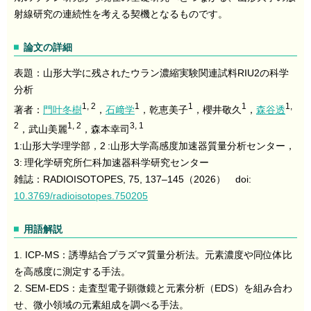
射線研究の連続性を考える契機となるものです。
論文の詳細
表題：山形大学に残されたウラン濃縮実験関連試料RIU2の科学
分析
1, 2
1
1
1
1,
著者：
門叶冬樹
，
石﨑学
，乾恵美子
，櫻井敬久
，
森谷透
2
1, 2
3, 1
，武山美麗
，森本幸司
1:山形大学理学部，2 :山形大学高感度加速器質量分析センター，
3: 理化学研究所仁科加速器科学研究センター
雑誌：RADIOISOTOPES, 75, 137–145（2026） doi:
10.3769/radioisotopes.750205
用語解説
1. ICP-MS：誘導結合プラズマ質量分析法。元素濃度や同位体比
を高感度に測定する手法。
2. SEM-EDS：走査型電子顕微鏡と元素分析（EDS）を組み合わ
せ、微小領域の元素組成を調べる手法。