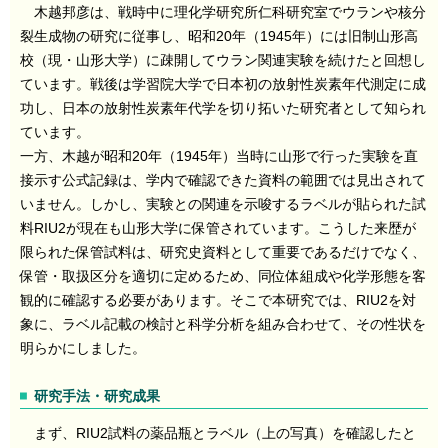
木越邦彦は、戦時中に理化学研究所仁科研究室でウランや核分
裂生成物の研究に従事し、昭和20年（1945年）には旧制山形高
校（現・山形大学）に疎開してウラン関連実験を続けたと回想し
ています。戦後は学習院大学で日本初の放射性炭素年代測定に成
功し、日本の放射性炭素年代学を切り拓いた研究者として知られ
ています。
一方、木越が昭和20年（1945年）当時に山形で行った実験を直
接示す公式記録は、学内で確認できた資料の範囲では見出されて
いません。しかし、実験との関連を示唆するラベルが貼られた試
料RIU2が現在も山形大学に保管されています。こうした来歴が
限られた保管試料は、研究史資料として重要であるだけでなく、
保管・取扱区分を適切に定めるため、同位体組成や化学形態を客
観的に確認する必要があります。そこで本研究では、RIU2を対
象に、ラベル記載の検討と科学分析を組み合わせて、その性状を
明らかにしました。
研究手法・研究成果
まず、RIU2試料の薬品瓶とラベル（上の写真）を確認したと