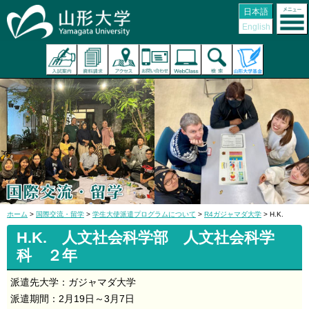
日本語
English
ホーム
>
国際交流・留学
>
学生大使派遣プログラムについて
>
R4ガジャマダ大学
> H.K.
H.K.
人文社会科学部 人文社会科学
科 ２年
派遣先大学：ガジャマダ大学
派遣期間：2月19日～3月7日