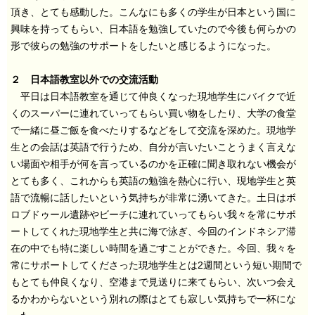
頂き、とても感動した。こんなにも多くの学生が日本という国に
興味を持ってもらい、日本語を勉強していたので今後も何らかの
形で彼らの勉強のサポートをしたいと感じるようになった。
２ 日本語教室以外での交流活動
平日は日本語教室を通じて仲良くなった現地学生にバイクで近
くのスーパーに連れていってもらい買い物をしたり、大学の食堂
で一緒に昼ご飯を食べたりするなどをして交流を深めた。現地学
生との会話は英語で行うため、自分が言いたいことうまく言えな
い場面や相手が何を言っているのかを正確に聞き取れない機会が
とても多く、これからも英語の勉強を熱心に行い、現地学生と英
語で流暢に話したいという気持ちが非常に湧いてきた。土日はボ
ロブドゥール遺跡やビーチに連れていってもらい我々を常にサポ
ートしてくれた現地学生と共に海で泳ぎ、今回のインドネシア滞
在の中でも特に楽しい時間を過ごすことができた。今回、我々を
常にサポートしてくださった現地学生とは2週間という短い期間で
もとても仲良くなり、空港まで見送りに来てもらい、次いつ会え
るかわからないという別れの際はとても寂しい気持ちで一杯にな