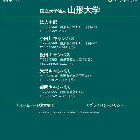
ホーム
ページトップへ
山形大学
国立大学法人
法人本部
〒990-8560
山形市小白川町一丁目4-12
TEL.023-628-4006
小白川キャンパス
〒990-8560
山形市小白川町一丁目4-12
TEL.023-628-4744（代）
飯田キャンパス
〒990-9585
山形市飯田西二丁目2-2
TEL.023-633-1122（代）
米沢キャンパス
〒992-8510
米沢市城南四丁目3-16
TEL.0238-26-3005（代）
鶴岡キャンパス
〒997-8555
鶴岡市若葉町1-23
TEL.0235-28-2805（代）
ホームページ運営要項
プライバシーポリシー
Copyright(C) YAMAGATA UNIVERSITY All Rights Reserved.