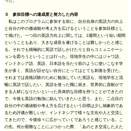
った。
３ 参加目標への達成度と努力した内容
私はこのプログラムに参加する前に、自分自身の英語力の向上
と自分の中の価値観や考え方を広げるということを参加目標とし
て掲げた。一つ目の英語力向上に関しては、2週間という短い期間
ということもあり、大きな成長を遂げることは難しかったと感じ
る。それでも積極的に英語で話しかけたりと自らコミュニケーシ
ョンを図ろうということは行った。現地学生の中にはジャワ語、
インドネシア語、英語、日本語を当たり前のように使いこなす学
生が多く、英語が話せない自分にとってはとても刺激を受けた。
それまでは資格試験のために勉強していた英語も、現地学生と流
暢に英語で話したい、英語を使った職に就き、世界的に貢献がで
きる人材になりたいといった具体的な目標を持つことができたの
で、今後も英語の勉強に励んでいきたいと思う。また、二点目の
自分の中の価値観や考え方を広げるという目標は少し抽象的であ
るため評価が難しいが、インドネシアで様々な文化や人と交流し
てきたので、今後徐々に広がっていくであろうと感じている。こ
の先、何か困難なことにぶつかった際、「あのとき交流した人た