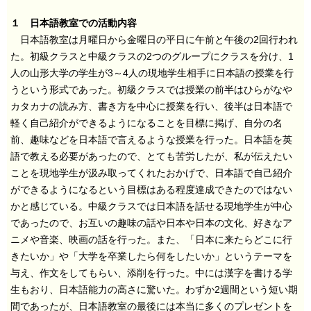
１ 日本語教室での活動内容
日本語教室は月曜日から金曜日の平日に午前と午後の2回行われ
た。初級クラスと中級クラスの2つのグループにクラスを分け、1
人の山形大学の学生が3～4人の現地学生相手に日本語の授業を行
うという形式であった。初級クラスでは授業の前半はひらがなや
カタカナの読み方、書き方を中心に授業を行い、後半は日本語で
軽く自己紹介ができるようになることを目標に掲げ、自分の名
前、趣味などを日本語で言えるような授業を行った。日本語を英
語で教える必要があったので、とても苦労したが、私が伝えたい
ことを現地学生が汲み取ってくれたおかげで、日本語で自己紹介
ができるようになるという目標はある程度達成できたのではない
かと感じている。中級クラスでは日本語を話せる現地学生が中心
であったので、お互いの趣味の話や日本や日本の文化、好きなア
ニメや音楽、映画の話を行った。また、「日本に来たらどこに行
きたいか」や「大学を卒業したら何をしたいか」というテーマを
与え、作文をしてもらい、添削を行った。中には漢字を書ける学
生もおり、日本語能力の高さに驚いた。わずか2週間という短い期
間であったが、日本語教室の最後には本当に多くのプレゼントを