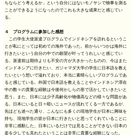
ちならどう考えるか」という自分にはないモノサシで物事を測る
ことができるようになったのでこれも大きな成果だと感じてい
る。
４ プログラムに参加した感想
この学生大使派遣プログラムでインドネシアを訪れるというこ
とが私にとっては初めての海外であった。前からいつかは海外に
行きたいという自分の中での願望が叶ってうれしいと感じてい
る。派遣前は期待よりも不安の方が大きかったものの、今はまた
インドネシアに行きたい、ガジャマダ大学の学生に日本語を教え
たいという想いで溢れており、本当に素晴らしいプログラムであ
ると感じている。外国で日本語を教えることやインドネシア滞在
中の数々の貴重な経験は今後何かしらの形で活かしていきたいと
思う。また、日本には少子高齢化や物価高などの様々な問題があ
る。日本にいると日々暗いニュースが流れてくる一方であるが、
先ほども述べた通り、こんなにも多くの現地学生が日本に興味を
持ち、現地学生の皆が日本に行きたいと思ってくれていることに
非常に感動した。日本にいるだけでは見ることができない日本の
姿を少しでも見れたということは非常に貴重な経験になった。