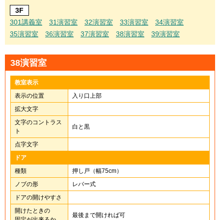
3F
301講義室
31演習室
32演習室
33演習室
34演習室
35演習室
36演習室
37演習室
38演習室
39演習室
38演習室
教室表示
表示の位置
入り口上部
拡大文字
文字のコントラス
白と黒
ト
点字文字
ドア
種類
押し戸（幅75cm）
ノブの形
レバー式
ドアの開けやすさ
開けたときの
最後まで開ければ可
固定が出来るか