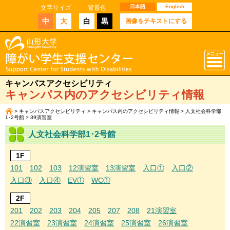
日本語
English
文字サイズ
背景色
中
大
白
黒
画像をテキストにする
キャンパスアクセシビリティ
キャンパス内のアクセシビリティ情報
>
キャンパスアクセシビリティ
>
キャンパス内のアクセシビリティ情報
>
人文社会科学部
1･2号館
> 39演習室
人文社会科学部1･2号館
1F
101
102
103
12演習室
13演習室
入口①
入口②
入口③
入口④
EV①
WC①
2F
201
202
203
204
205
207
208
21演習室
22演習室
23演習室
24演習室
25演習室
26演習室