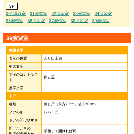
3F
301講義室
31演習室
32演習室
33演習室
34演習室
35演習室
36演習室
37演習室
38演習室
39演習室
39演習室
教室表示
表示の位置
入り口上部
拡大文字
文字のコントラス
白と黒
ト
点字文字
ドア
種類
押し戸（前方70cm、後方70cm）
ノブの形
レバー式
ドアの開けやすさ
開けたときの
最後まで開ければ可
固定が出来るか