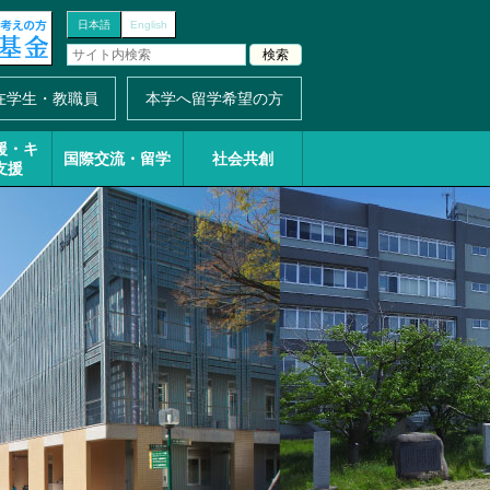
日本語
English
在学生・教職員
本学へ留学希望の方
援・
キ
国際交流・留学
社会共創
支援