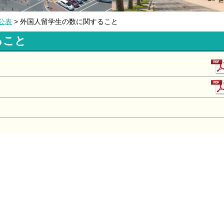
公表
> 外国人留学生の数に関すること
ること