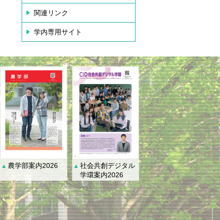
関連リンク
学内専用サイト
社会共創デジタル
農学部案内2026
▲
▲
学環案内2026