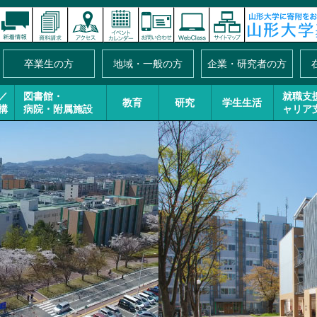
卒業生の方
地域・一般の方
企業・研究者の方
／
図書館・
就職支
教育
研究
学生生活
構
病院・附属施設
ャリア