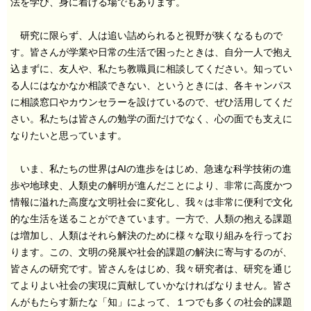
法を学び、身に着ける場でもあります。
研究に限らず、人は追い詰められると視野が狭くなるもので
す。皆さんが学業や日常の生活で困ったときは、自分一人で抱え
込まずに、友人や、私たち教職員に相談してください。知ってい
る人にはなかなか相談できない、というときには、各キャンパス
に相談窓口やカウンセラーを設けているので、ぜひ活用してくだ
さい。私たちは皆さんの勉学の面だけでなく、心の面でも支えに
なりたいと思っています。
いま、私たちの世界はAIの進歩をはじめ、急速な科学技術の進
歩や地球史、人類史の解明が進んだことにより、非常に高度かつ
情報に溢れた高度な文明社会に変化し、我々は非常に便利で文化
的な生活を送ることができています。一方で、人類の抱える課題
は増加し、人類はそれら解決のために様々な取り組みを行ってお
ります。この、文明の発展や社会的課題の解決に寄与するのが、
皆さんの研究です。皆さんをはじめ、我々研究者は、研究を通じ
てよりよい社会の実現に貢献していかなければなりません。皆さ
んがもたらす新たな「知」によって、１つでも多くの社会的課題