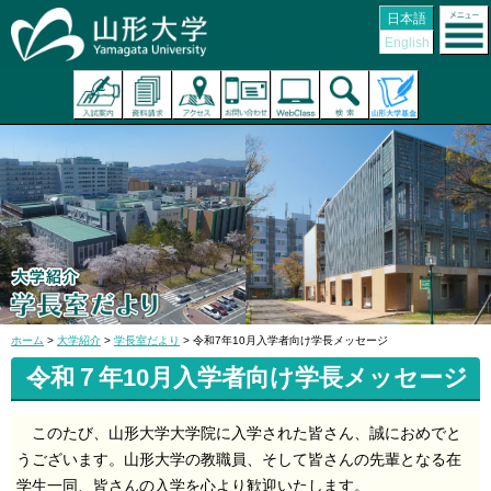
日本語
English
ホーム
>
大学紹介
>
学長室だより
> 令和7年10月入学者向け学長メッセージ
令和７年10月入学者向け学長メッセージ
このたび、山形大学大学院に入学された皆さん、誠におめでと
うございます。山形大学の教職員、そして皆さんの先輩となる在
学生一同、皆さんの入学を心より歓迎いたします。