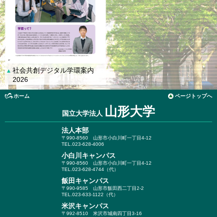
社会共創デジタル学環案内
▲
2026
ホーム
ページトップへ
山形大学
国立大学法人
法人本部
〒990-8560
山形市小白川町一丁目4-12
TEL.023-628-4006
小白川キャンパス
〒990-8560
山形市小白川町一丁目4-12
TEL.023-628-4744（代）
飯田キャンパス
〒990-9585
山形市飯田西二丁目2-2
TEL.023-633-1122（代）
米沢キャンパス
〒992-8510
米沢市城南四丁目3-16