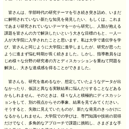
皆さんは、学部時代の研究テーマを引き続き突き詰め、いまだ
に解明されていない新たな知見を発見したい、もしくは、これま
であまり研究されていないテーマを一から研究し、人類が抱える
課題を皆さんの力で解決したいという大きな目標のもと、一人一
人が大学院に入学されたことと思います。私は大学で遺伝学を学
び、皆さんと同じように大学院に進学しましたが、研究が思った
ように進まず悩む時期が長く続きました。しかし、指導教員をは
じめ様々な分野の研究者の方とディスカッションを重ねて問題を
解決し、大きな達成感を得ることができました。
皆さんも、研究を進めるなか、想定していたようなデータが出
なかったり、仮説と異なる実験結果に悩んだりすることなどある
かもしれません。そのときは、様々な人と積極的にディスカッシ
ョンをして、別の視点からその事象、結果を見てみてください。
そうすると、失敗に見えていたものが、新たな発見のきっかけに
なるかもしれません。大学院での学びは、専門知識や技術の習得
だけでなく、多角的なアプローチで課題に挑戦し、さまざまな手