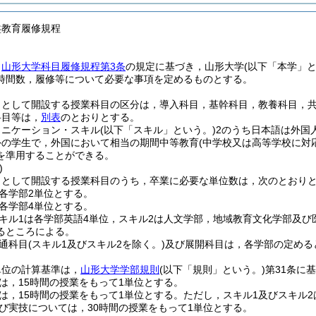
盤教育履修規程
，
山形大学科目履修規程第3条
の規定に基づき，山形大学
(以下「本学」と
時間数，履修等について必要な事項を定めるものとする。
目として開設する授業科目の区分は，導入科目，基幹科目，教養科目，
科目等は，
別表
のとおりとする。
ュニケーション・スキル
(以下「スキル」という。)
2のうち日本語は外国
外の学生で，外国において相当の期間中等教育
(中学校又は高等学校に対
を準用することができる。
)
目として開設する授業科目のうち，卒業に必要な単位数は，次のとおり
各学部2単位とする。
各学部4単位とする。
キル1は各学部英語4単位，スキル2は人文学部，地域教育文化学部及び
るところによる。
通科目
(スキル1及びスキル2を除く。)
及び展開科目は，各学部の定める
単位の計算基準は，
山形大学学部規則
(以下「規則」という。)
第31条に
は，15時間の授業をもって1単位とする。
は，15時間の授業をもって1単位とする。
ただし，スキル1及びスキル2
び実技については，30時間の授業をもって1単位とする。