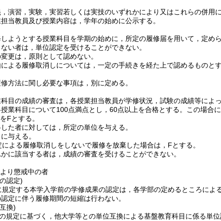
義，演習，実験，実習若しくは実技のいずれかにより又はこれらの併用
業担当教員及び授業内容は，学年の始めに公示する。
修しようとする授業科目を学期の始めに，所定の履修届を用いて，定め
しない者は，単位認定を受けることができない。
の変更は，原則として認めない。
由による履修取消しについては，一定の手続きを経た上で認めるものと
履修方法に関し必要な事項は，別に定める。
業科目の成績の審査は，各授業担当教員が学修状況，試験の成績等によ
授業科目について100点満点とし，60点以上を合格とする。
この場合にお
点をFとする。
格した者に対しては，所定の単位を与える。
とに与える。
定による履修取消しをしないで履修を放棄した場合は，Fとする。
れかに該当する者は，成績の審査を受けることができない。
より懲戒中の者
の認定)
に規定する本学入学前の学修成果の認定は，各学部の定めるところによ
の認定に伴う履修期間の短縮は行わない。
互換)
の規定に基づく，他大学等との単位互換による基盤教育科目に係る単位