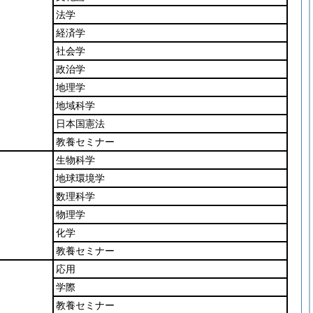
法学
経済学
社会学
政治学
地理学
地域科学
日本国憲法
教養セミナー
生物科学
地球環境学
数理科学
物理学
化学
教養セミナー
応用
学際
教養セミナー