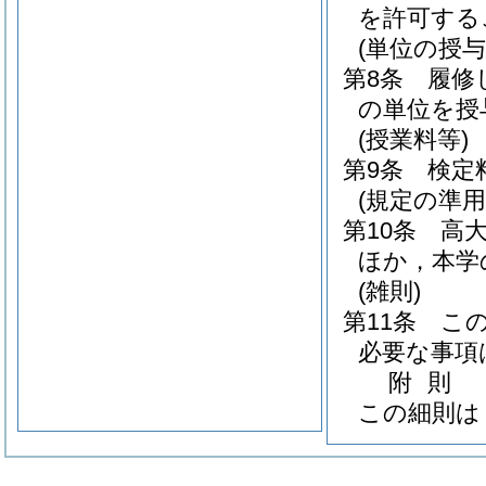
を許可する
(単位の授与
第8条
履修
の単位を授
(授業料等)
第9条
検定
(規定の準用
第10条
高
ほか，本学
(雑則)
第11条
こ
必要な事項
附
則
この細則は