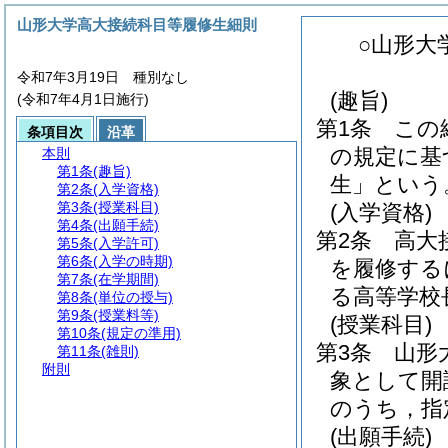
山形大学高大接続科目等履修生細則
○山形大
令和7年3月19日 種別なし
(趣旨)
(令和7年4月1日施行)
第1条
この
条項目次
沿革
の規定に基
本則
第1条
(趣旨)
生」という
第2条
(入学資格)
第3条
(授業科目)
(入学資格)
第4条
(出願手続)
第2条
高大
第5条
(入学許可)
第6条
(入学の時期)
を履修する
第7条
(在学期間)
る高等学校
第8条
(単位の授与)
第9条
(授業料等)
(授業科目)
第10条
(規定の準用)
第3条
山形
第11条
(雑則)
附則
象として開
のうち，指
(出願手続)