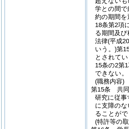
超えないも
学との間で
約の期間を
18条第2
る期間及び
法律
(平成
いう。)
第1
とされてい
15条の2第
できない。
(職務内容)
第15条
共
研究に従事
に支障のな
ることがで
(特許等の取