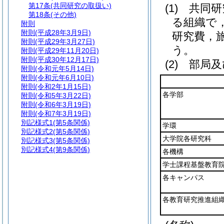
第17条
(共同研究の取扱い)
(1)
共同研
第18条
(その他)
る組織で
附則
附則
(平成28年3月9日)
研究費，
附則
(平成29年3月27日)
う。
附則
(平成29年11月20日)
附則
(平成30年12月17日)
(2)
部局
附則
(令和元年5月14日)
附則
(令和元年6月10日)
附則
(令和2年1月15日)
各学部
附則
(令和5年3月22日)
附則
(令和6年3月19日)
附則
(令和7年3月19日)
別記様式1
(第5条関係)
学環
別記様式2
(第5条関係)
大学院各研究科
別記様式3
(第5条関係)
別記様式4
(第9条関係)
各機構
学士課程基盤教育
各キャンパス
各教育研究推進組