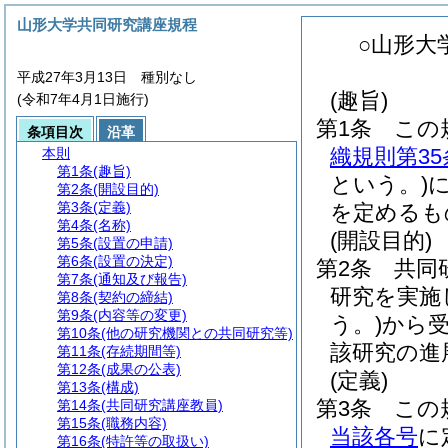
山形大学共同研究講座規程
○山形大
平成27年3月13日 種別なし
(趣旨)
(令和7年4月1日施行)
第1条
この
条項目次
沿革
織規則第35
本則
第1条
(趣旨)
という。)
第2条
(開設目的)
第3条
(定義)
を定めるも
第4条
(名称)
(開設目的)
第5条
(設置の申請)
第6条
(設置の決定)
第2条
共同
第7条
(通知及び報告)
研究を実施
第8条
(契約の締結)
第9条
(内容等の変更)
う。)
から
第10条
(他の研究機関との共同研究等)
該研究の進
第11条
(存続期間等)
第12条
(成果の公表)
(定義)
第13条
(構成)
第3条
この
第14条
(共同研究講座教員)
第15条
(職務内容)
当該各号
に
第16条
(特許等の取扱い)