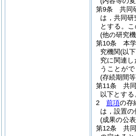
(内容等の変
第9条
共同
は，共同研
とする。
こ
(他の研究
第10条
本
究機関
(以
究に関連し
うことがで
(存続期間等
第11条
共同
以下とする
2
前項
の存
は，設置の
(成果の公表
第12条
共