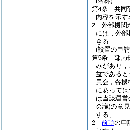
(名称)
第4条
共同
内容を示す
2
外部機関
には，外部
きる。
(設置の申請
第5条
部局
みがあり，
益であると
員会，各機
にあっては
は当該運営
会議)
の意
する。
2
前項
の申