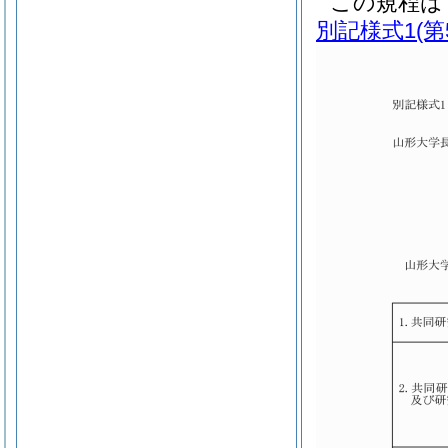
この規程は
別記様式1
(