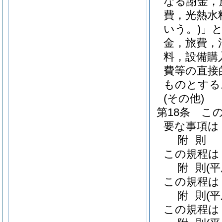
なる謝金，
費，光熱水
いう。)
」
金，旅費，
料，設備購
費等の直接
ものとする
(その他)
第18条
こ
要な事項は
附
則
この規程は
附
則
(
この規程は
附
則
(
この規程は