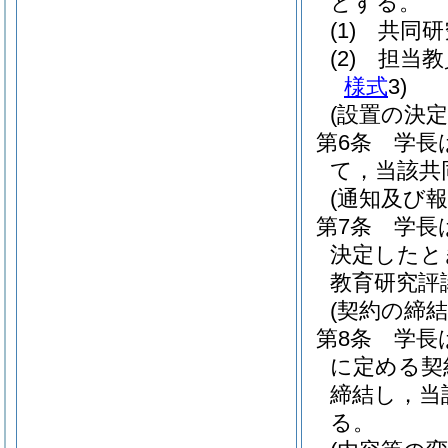
とする。
(1)
共同研
(2)
担当教
様式
3)
(設置の決定
第6条
学長
て，当該共
(通知及び報
第7条
学長
決定したと
教育研究評
(契約の締結
第8条
学長
に定める契
締結し，当
る。