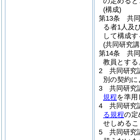
の定めると
(構成)
第13条
共
る者1人及
して構成す
(共同研究講
第14条
共
教員とする
2
共同研究
別の契約に
3
共同研究
規程
を準用
4
共同研究
る規程
の定
せしめるこ
5
共同研究