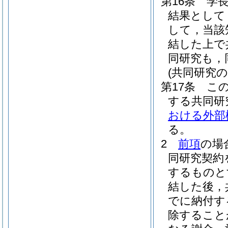
第16条
学
結果として
して，当該
結した上で
同研究も，
(共同研究の
第17条
こ
する共同研
おける外部
る。
2
前項
の場
同研究契約
するものと
結した後，
でに納付す
除すること