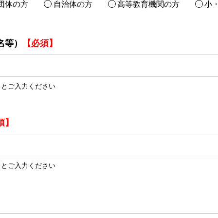
団体の方
自治体の方
高等教育機関の方
小
名等）
【必須】
」とご入力ください
須】
」とご入力ください
】