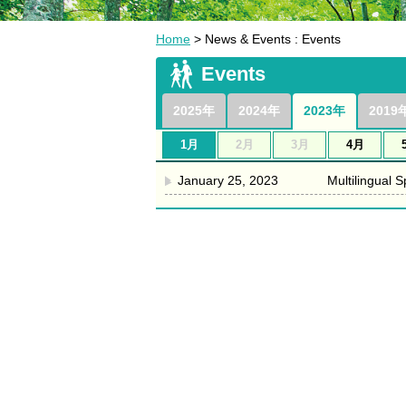
Home
> News & Events : Events
Events
2025年
2024年
2023年
2019
1月
2月
3月
4月
January 25, 2023
Multilingual 
▶