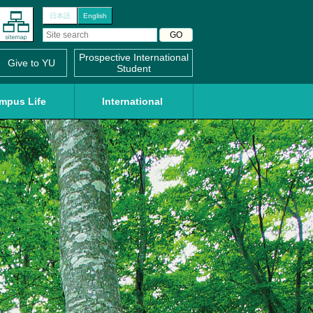
日本語
English
Prospective International
Give to YU
Student
mpus Life
International