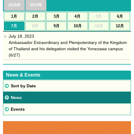
2016年
2015年
1月
2月
3月
4月
5月
6月
7月
8月
9月
10月
11月
12月
July 18, 2023
▶
Ambassador Extraordinary and Plenipotentiary of the Kingdom
of Thailand and his delegation visited the Yonezawa campus
(6/27)
News & Events
Sort by Date
News
Events