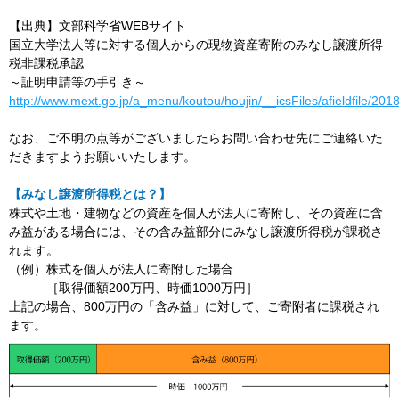
【出典】文部科学省WEBサイト
国立大学法人等に対する個人からの現物資産寄附のみなし譲渡所得
税非課税承認
～証明申請等の手引き～
http://www.mext.go.jp/a_menu/koutou/houjin/__icsFiles/afieldfile/20
なお、ご不明の点等がございましたらお問い合わせ先にご連絡いた
だきますようお願いいたします。
【みなし譲渡所得税とは？】
株式や土地・建物などの資産を個人が法人に寄附し、その資産に含
み益がある場合には、その含み益部分にみなし譲渡所得税が課税さ
れます。
（例）株式を個人が法人に寄附した場合
［取得価額200万円、時価1000万円］
上記の場合、800万円の「含み益」に対して、ご寄附者に課税され
ます。