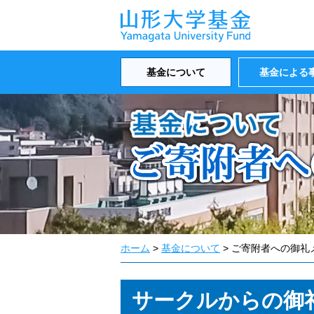
基金について
基金による
ホーム
>
基金について
> ご寄附者への御礼
サークルからの御