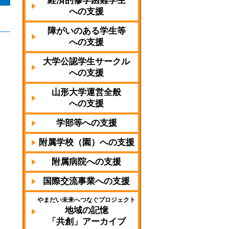
経済的修学困難学生
への支援
障がいのある学生等
への支援
大学公認学生サークル
への支援
山形大学運営全般
への支援
学部等への支援
附属学校（園）への支援
附属病院への支援
国際交流事業への支援
やまだい未来へつなぐプロジェクト
地域の記憶
「共創」アーカイブ