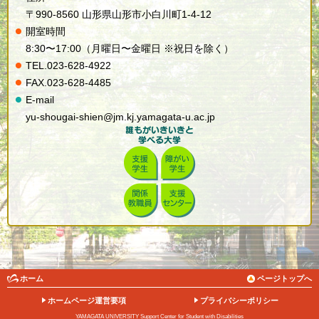
〒990-8560 山形県山形市小白川町1-4-12
開室時間
8:30〜17:00（月曜日〜金曜日 ※祝日を除く）
TE
L.
023-628-4922
FA
X.
023-628-4485
E-mail
yu-shougai-shien@jm.kj.yamagata-u.ac.jp
ホーム
ページトップへ
ホームページ運営要項
プライバシーポリシー
YAMAGATA UNIVERSITY Support Center for Student with Disabilities