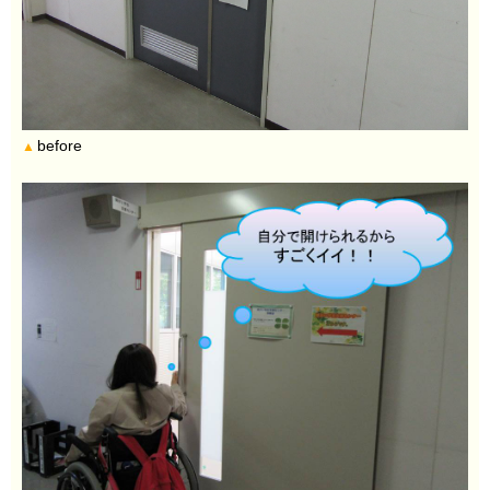
before
▲