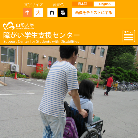
日本語
English
文字サイズ
背景色
中
大
白
黒
画像をテキストにする