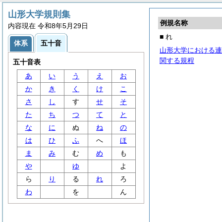
山形大学規則集
例規名称
内容現在 令和8年5月29日
■ れ
体系
五十音
山形大学における連
関する規程
五十音表
あ
い
う
え
お
か
き
く
け
こ
さ
し
す
せ
そ
た
ち
つ
て
と
な
に
ぬ
ね
の
は
ひ
ふ
へ
ほ
ま
み
む
め
も
や
ゆ
よ
ら
り
る
れ
ろ
わ
を
ん