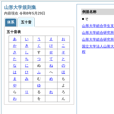
山形大学規則集
例規名称
内容現在 令和8年5月29日
■ そ
体系
五十音
山形大学総合学生支
五十音表
山形大学総合研究所
あ
い
う
え
お
山形大学総合研究所
か
き
く
け
こ
国立大学法人山形大
程
さ
し
す
せ
そ
た
ち
つ
て
と
な
に
ぬ
ね
の
は
ひ
ふ
へ
ほ
ま
み
む
め
も
や
ゆ
よ
ら
り
る
れ
ろ
わ
を
ん