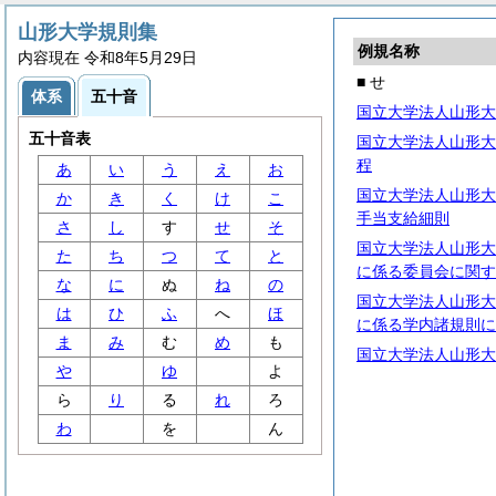
山形大学規則集
例規名称
内容現在 令和8年5月29日
■ せ
体系
五十音
国立大学法人山形大
五十音表
国立大学法人山形大
程
あ
い
う
え
お
国立大学法人山形大
か
き
く
け
こ
手当支給細則
さ
し
す
せ
そ
国立大学法人山形大
た
ち
つ
て
と
に係る委員会に関す
な
に
ぬ
ね
の
国立大学法人山形大
は
ひ
ふ
へ
ほ
に係る学内諸規則に
ま
み
む
め
も
国立大学法人山形大
や
ゆ
よ
ら
り
る
れ
ろ
わ
を
ん