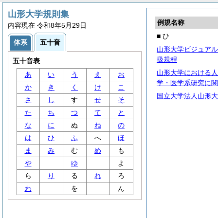
山形大学規則集
例規名称
内容現在 令和8年5月29日
■ ひ
体系
五十音
山形大学ビジュアル
扱規程
五十音表
山形大学における人
あ
い
う
え
お
学・医学系研究に関
か
き
く
け
こ
国立大学法人山形大
さ
し
す
せ
そ
た
ち
つ
て
と
な
に
ぬ
ね
の
は
ひ
ふ
へ
ほ
ま
み
む
め
も
や
ゆ
よ
ら
り
る
れ
ろ
わ
を
ん