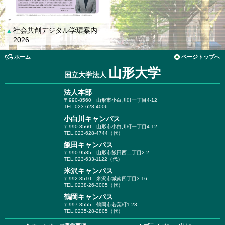
社会共創デジタル学環案内
▲
2026
ホーム
ページトップへ
山形大学
国立大学法人
法人本部
〒990-8560
山形市小白川町一丁目4-12
TEL.023-628-4006
小白川キャンパス
〒990-8560
山形市小白川町一丁目4-12
TEL.023-628-4744（代）
飯田キャンパス
〒990-9585
山形市飯田西二丁目2-2
TEL.023-633-1122（代）
米沢キャンパス
〒992-8510
米沢市城南四丁目3-16
TEL.0238-26-3005（代）
鶴岡キャンパス
〒997-8555
鶴岡市若葉町1-23
TEL.0235-28-2805（代）