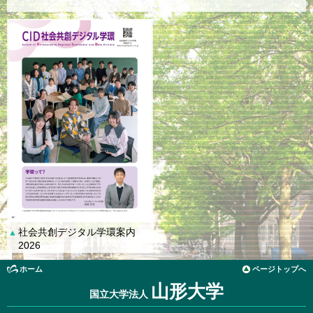
社会共創デジタル学環案内
▲
2026
ホーム
ページトップへ
山形大学
国立大学法人