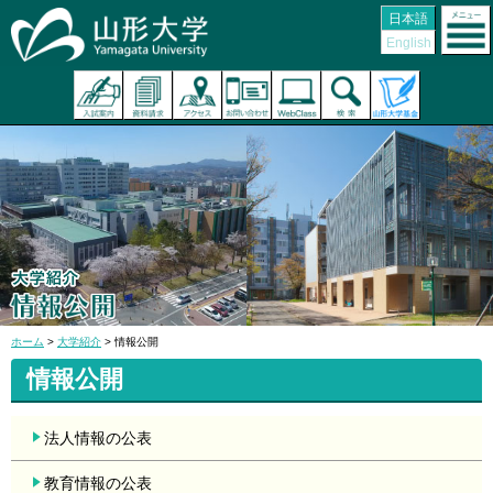
日本語
English
ホーム
>
大学紹介
> 情報公開
情報公開
法人情報の公表
教育情報の公表