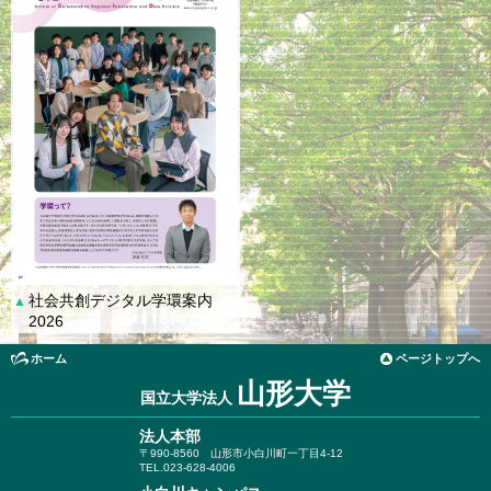
社会共創デジタル学環案内
▲
2026
ホーム
ページトップへ
山形大学
国立大学法人
法人本部
〒990-8560
山形市小白川町一丁目4-12
TEL.023-628-4006