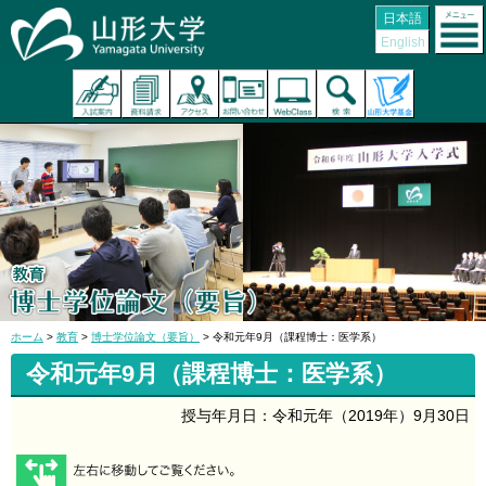
日本語
English
ホーム
>
教育
>
博士学位論文（要旨）
> 令和元年9月（課程博士：医学系）
令和元年9月（課程博士：医学系）
授与年月日：令和元年（2019年）9月30日