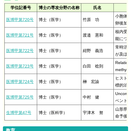
学位記番号
博士の専攻分野の名称
氏名
小胞体
医博甲第720号
博士（医学）
竹原 功
卵後加
核内受容
医博甲第721号
博士（医学）
渡邉 憲和
能につ
常時活性
医博甲第722号
博士（医学）
紺野 義浩
が及ぼ
Relation
医博甲第723号
博士（医学）
白田 稔則
methylat
ヒスト
医博甲第724号
博士（医学）
榊 宏諭
標的治
Uncom
医博甲第725号
博士（医学）
中村 健
ベント
山形県
生博甲第47号
博士（医科学）
宇津木 努
命予後
教育