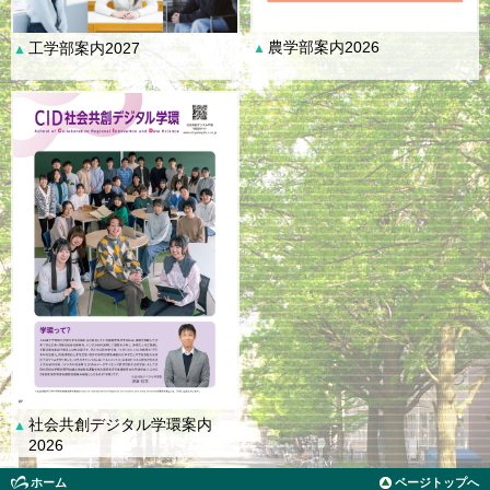
農学部案内2026
工学部案内2027
▲
▲
社会共創デジタル学環案内
▲
2026
ホーム
ページトップへ