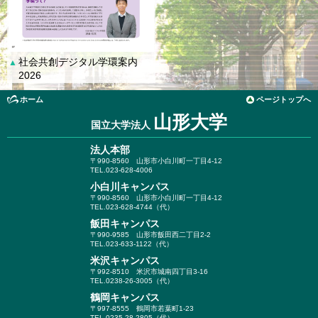
社会共創デジタル学環案内
▲
2026
ホーム
ページトップへ
山形大学
国立大学法人
法人本部
〒990-8560
山形市小白川町一丁目4-12
TEL.023-628-4006
小白川キャンパス
〒990-8560
山形市小白川町一丁目4-12
TEL.023-628-4744（代）
飯田キャンパス
〒990-9585
山形市飯田西二丁目2-2
TEL.023-633-1122（代）
米沢キャンパス
〒992-8510
米沢市城南四丁目3-16
TEL.0238-26-3005（代）
鶴岡キャンパス
〒997-8555
鶴岡市若葉町1-23
TEL.0235-28-2805（代）