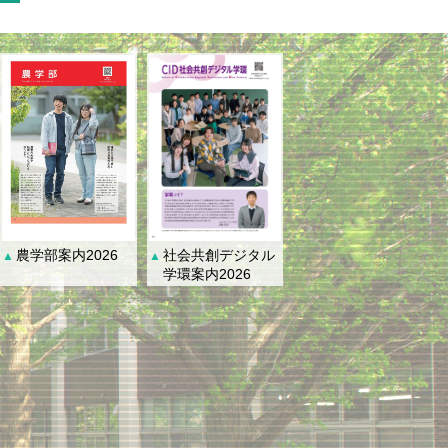
社会共創デジタル
農学部案内2026
▲
▲
学環案内2026