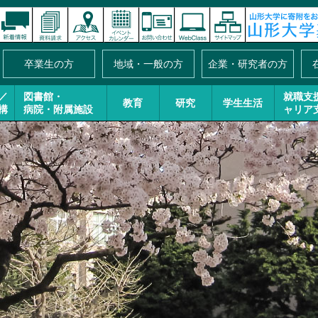
卒業生の方
地域・一般の方
企業・研究者の方
／
図書館・
就職支
教育
研究
学生生活
構
病院・附属施設
ャリア