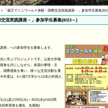
06月 > 「蔵王でミニワールド体験－国際交流実践講座－」参加学生募集(8/2
流実践講座－」参加学生募集(8/23～)
講座」への参加学生を募集します。
共に学ぶプロジェクトです。山形大学蔵
寝食を共にしながら、各国の事情・文
、国際感覚を養い、様々な交流活動を通
今年度は、6ヶ国7大学から12名の外国人
日(土)及び29日(火)～30日(水)の6日間
取得希望者を優先、先着順)