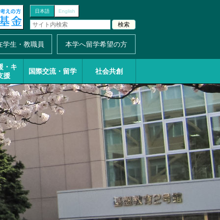
日本語
English
在学生・教職員
本学へ留学希望の方
援・
キ
国際交流・留学
社会共創
支援