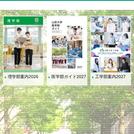
理学部案内2026
医学部ガイド2027
工学部案内2027
▲
▲
▲