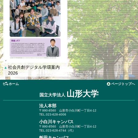
社会共創デジタル学環案内
▲
2026
ホーム
ページトップへ
山形大学
国立大学法人
法人本部
〒990-8560
山形市小白川町一丁目4-12
TEL.023-628-4006
小白川キャンパス
〒990-8560
山形市小白川町一丁目4-12
TEL.023-628-4744（代）
飯田キャンパス