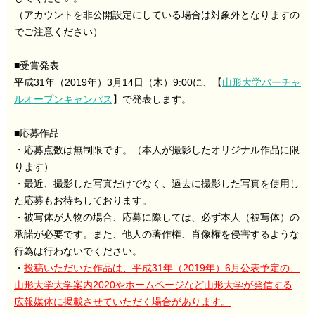
（アカウントを非公開設定にしている場合は対象外となりますの
でご注意ください）
■受賞発表
平成31年（2019年）3月14日（木）9:00に、【
山形大学バーチャ
ルオープンキャンパス
】で発表します。
■応募作品
・応募点数は無制限です。（本人が撮影したオリジナル作品に限
ります）
・最近、撮影した写真だけでなく、過去に撮影した写真を使用し
た応募もお待ちしております。
・被写体が人物の場合、応募に際しては、必ず本人（被写体）の
承諾が必要です。また、他人の著作権、肖像権を侵害するような
行為は行わないでください。
・
投稿いただいた作品は、平成31年（2019年）6月公表予定の、
山形大学大学案内2020やホームページなど山形大学が発信する
広報媒体に掲載させていただく場合があります。