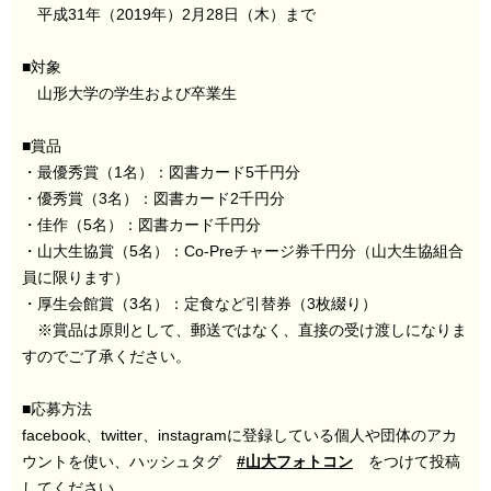
平成31年（2019年）2月28日（木）まで
■対象
山形大学の学生および卒業生
■賞品
・最優秀賞（1名）：図書カード5千円分
・優秀賞（3名）：図書カード2千円分
・佳作（5名）：図書カード千円分
・山大生協賞（5名）：Co-Preチャージ券千円分（山大生協組合
員に限ります）
・厚生会館賞（3名）：定食など引替券（3枚綴り）
※賞品は原則として、郵送ではなく、直接の受け渡しになりま
すのでご了承ください。
■応募方法
facebook、twitter、instagramに登録している個人や団体のアカ
ウントを使い、ハッシュタグ
#山大フォトコン
をつけて投稿
してください。