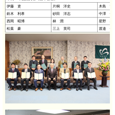
伊藤 吏
片桐 洋史
木島 龍
鈴木 利孝
砂田 洋志
中澤 信
西岡 昭博
林 潤
星野 友
松葉 豪
三上 英司
渡邉 信