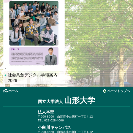
社会共創デジタル学環案内
▲
2026
ホーム
ページトップへ
山形大学
国立大学法人
法人本部
〒990-8560
山形市小白川町一丁目4-12
TEL.023-628-4006
小白川キャンパス
〒990-8560
山形市小白川町一丁目4-12