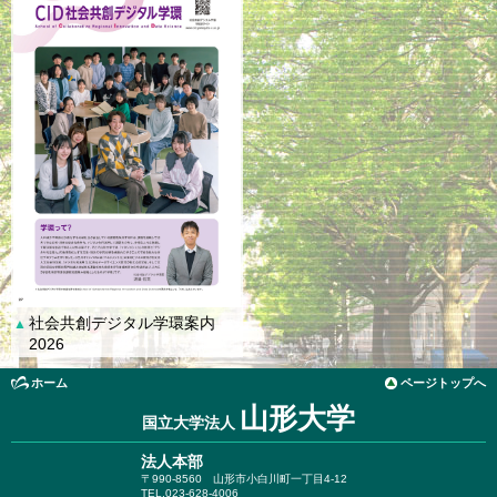
社会共創デジタル学環案内
▲
2026
ホーム
ページトップへ
山形大学
国立大学法人
法人本部
〒990-8560
山形市小白川町一丁目4-12
TEL.023-628-4006