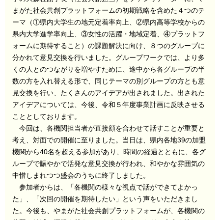
まがた社会共創プラットフォームの初期戦略を含めた４つのテ
ーマ（①県内大学生の地元定着率向上、②県内高等学校からの
県内大学進学率向上、③女性の活躍・地域定着、④プラットフ
ォームに期待すること）の課題解決に向け、８つのグループに
分かれて意見交換を行いました。グループワークでは、より多
くの人とのつながりを増やすために、途中から各グループの半
数の方を入れ替える形で、同じテーマの別グループの方とも意
見交換を行い、たくさんのアイデアが出されました。出された
アイデアについては、今後、令和５年度事業計画に反映させる
こととしております。
今回は、各機関担当者が直接顔を合わせて話すことが重要と
考え、対面での開催に至りました。当日は、県内各地39の加盟
機関から40名を超える参加があり、時間の経過とともに、各グ
ループで賑やかで活発な意見交換が行われ、和やかな雰囲気の
中惜しまれつつ盛会のうちに終了しました。
参加者からは、「各機関の様々な視点で話ができてよかっ
た」、「次回の開催を期待したい」という声をいただきまし
た。今後も、やまがた社会共創プラットフォームが、各機関の