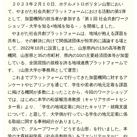
２０２３年２月１０日、ホテルメトロポリタン山形におい
て、やまがた社会共創プラットフォームにおける活動の第1弾
として、加盟機関の担当者が参加する「第１回 社会共創ワーク
ショップ－大学を知る×地域を知る－」を開催しました。
やまがた社会共創プラットフォームは、地域が抱える課題を
共有し、その解決に向けて関係諸団体が恒常的に議論する場と
して、2022年10月に設置しました。山形県内の13の高等教育
機関、山形県と35の市町村、県内の10の主要経済団体等が加盟
している、全国屈指の規模を誇る地域連携プラットフォームで
す。（山形大学が事務局として運営）
これまでプラットフォームで行ってきた加盟機関に対するア
ンケートやヒアリングを通じて、学生や若者の地元定着を課題
に掲げる機関が多数に上ったことから、今回のワークショップ
では、はじめに本学の松坂暢浩准教授（キャリアサポートセン
ター長）より、「学生の地域定着に向けたキャリア・就職支援
について」と題して、大学側が行っている学生の地元定着に係
る取組に関する事例紹介がありました。
次いで、グループワーク「どうする山形」を行いました。本
学の大森桂副学長（社会共創担当）をファシリテーターに、や