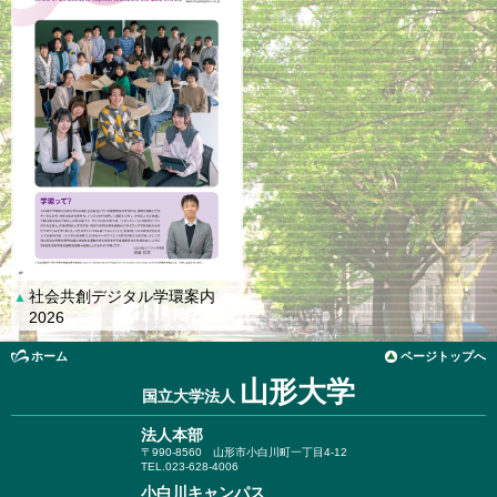
社会共創デジタル学環案内
▲
2026
ホーム
ページトップへ
山形大学
国立大学法人
法人本部
〒990-8560
山形市小白川町一丁目4-12
TEL.023-628-4006
小白川キャンパス