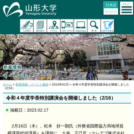
日本語
English
ホーム
>
新着情報：イベント報告
> 2023年02月 > 令和４年度学長特別講演会を開催しました
（2/16）
令和４年度学長特別講演会を開催しました（2/16）
掲載日：2023.02.17
2月16日（木）、松本 好一朗氏（外務省国際協力局地球規
模課題総括課長）を講師に、土井 正己氏（クレアブ株式会社