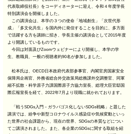
代表取締役社長）をコーディネーターに迎え、令和４年度学長
特別講演会を開催しました。
この講演会は、本学の３つの使命「地域創生」「次世代形
成」「多文化共生」を国内外に発信することを目的に、多方面
で活躍する方を講師に招き、学長主催の講演会として2015年度
より開講しているものです。
今回は対面及びZoomウェビナーにより開催し、本学の学
生、教職員、一般の視聴者約90名が参加しました。
松本氏は、OECD日本政府代表部参事官、内閣官房国家安全
保障局企画官、外務省総合外交政策局総務課外交調整官、同軍
縮不拡散・科学原子力課国際原子力協力室長、総理大臣官邸国
際広報室長を経て、2022年7月より現職に就かれております。
「戦うSDGs入門－ガラパゴス化しないSDGs戦略」と題した
講演では、紛争や新型コロナウイルス感染症や気候変動といっ
た世界の社会課題から、現在の世界、SDGsの本質などについ
てご講演されました。また、各企業のSDGsに関する取組を紹