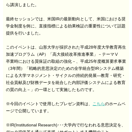
ら講演しました。
最終セッションでは、米国IRの最新動向として、米国における奨
学金制度を例に、直接指標による効果検証の重要性について話題
提供を行いました。
このイベントは、山形大学が採択された平成28年度大学教育再生
加速プログラム（AP）「高大接続改革推進事業」－テーマⅤ
卒業時における質保証の取組の強化－、平成25年度概算要求事業
（3年間）「戦略的意思決定のための全学統合型IRシステム構築
による大学マネジメント・サイクルの持続的発展―教育・研究・
社会貢献及び財務データを統合した内部評価システムによる教育
の質の向上－」の一環として実施したものです。
※今回のイベントで使用したプレゼン資料は、
こちら
のホームペ
ージで公開しています。
※IR(Institutional Research)･･･大学内で行なわれる意思決定を、