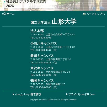
社会共創デジタル学環案内
▲
2026
ホーム
ページトップへ
山形大学
国立大学法人
法人本部
〒990-8560
山形市小白川町一丁目4-12
TEL.023-628-4006
小白川キャンパス
〒990-8560
山形市小白川町一丁目4-12
TEL.023-628-4744（代）
飯田キャンパス
〒990-9585
山形市飯田西二丁目2-2
TEL.023-633-1122（代）
米沢キャンパス
〒992-8510
米沢市城南四丁目3-16
TEL.0238-26-3005（代）
鶴岡キャンパス
〒997-8555
鶴岡市若葉町1-23
TEL.0235-28-2805（代）
ホームページ運営要項
プライバシーポリシー
Copyright(C) YAMAGATA UNIVERSITY All Rights Reserved.