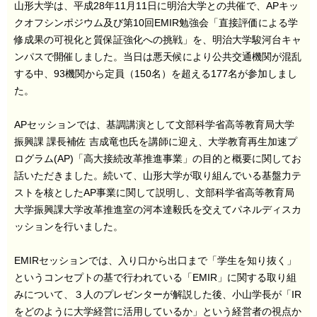
山形大学は、平成28年11月11日に明治大学との共催で、APキッ
クオフシンポジウム及び第10回EMIR勉強会「直接評価による学
修成果の可視化と質保証強化への挑戦」を、明治大学駿河台キャ
ンパスで開催しました。当日は悪天候により公共交通機関が混乱
する中、93機関から定員（150名）を超える177名が参加しまし
た。
APセッションでは、基調講演として文部科学省高等教育局大学
振興課 課長補佐 吉成竜也氏を講師に迎え、大学教育再生加速プ
ログラム(AP)「高大接続改革推進事業」の目的と概要に関してお
話いただきました。続いて、山形大学が取り組んでいる基盤力テ
ストを核としたAP事業に関して説明し、文部科学省高等教育局
大学振興課大学改革推進室の河本達毅氏を交えてパネルディスカ
ッションを行いました。
EMIRセッションでは、入り口から出口まで「学生を知り抜く」
というコンセプトの基で行われている「EMIR」に関する取り組
みについて、３人のプレゼンターが解説した後、小山学長が「IR
をどのように大学経営に活用しているか」という経営者の視点か