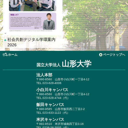
社会共創デジタル学環案内
▲
2026
ホーム
ページトップへ
山形大学
国立大学法人
法人本部
〒990-8560
山形市小白川町一丁目4-12
TEL.023-628-4006
小白川キャンパス
〒990-8560
山形市小白川町一丁目4-12
TEL.023-628-4744（代）
飯田キャンパス
〒990-9585
山形市飯田西二丁目2-2
TEL.023-633-1122（代）
米沢キャンパス
〒992-8510
米沢市城南四丁目3-16
TEL.0238-26-3005（代）