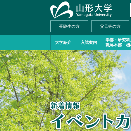
受験生の方
父母等の方
学部・研究科
大学紹介
入試案内
戦略本部・機