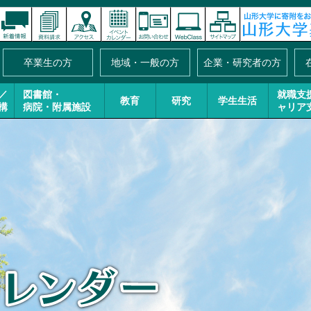
卒業生の方
地域・一般の方
企業・研究者の方
／
図書館・
就職支
教育
研究
学生生活
構
病院・附属施設
ャリア