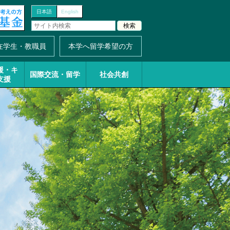
日本語
English
在学生・教職員
本学へ留学希望の方
援・
キ
国際交流・留学
社会共創
支援