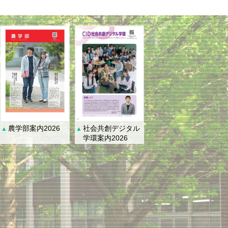
社会共創デジタル
農学部案内2026
▲
▲
学環案内2026