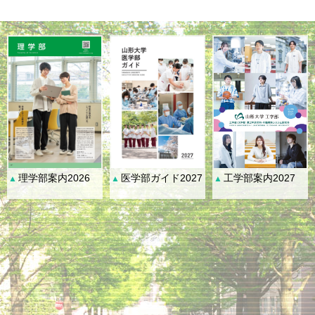
理学部案内2026
医学部ガイド2027
工学部案内2027
▲
▲
▲