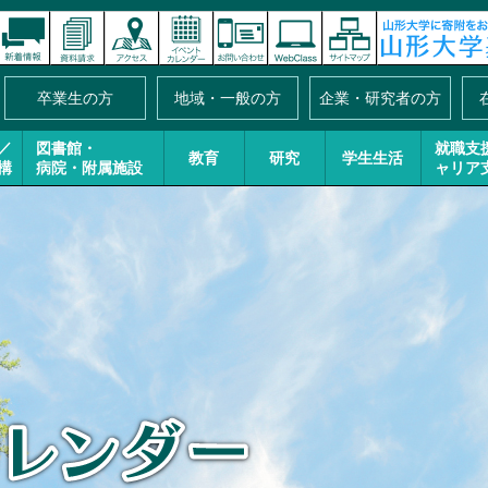
卒業生の方
地域・一般の方
企業・研究者の方
／
図書館・
就職支
教育
研究
学生生活
構
病院・附属施設
ャリア