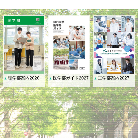
理学部案内2026
医学部ガイド2027
工学部案内2027
▲
▲
▲