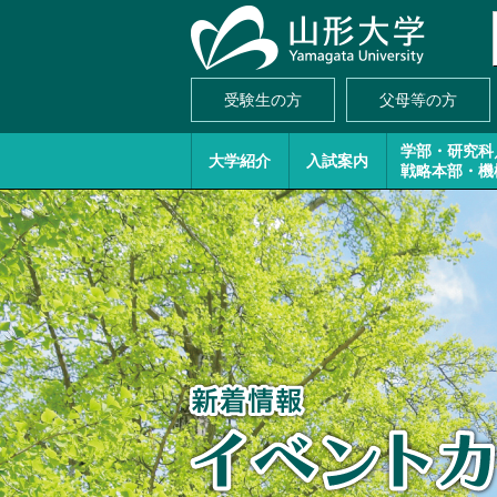
受験生の方
父母等の方
学部・研究科
大学紹介
入試案内
戦略本部・機