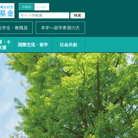
日本語
English
在学生・教職員
本学へ留学希望の方
援・
キ
国際交流・留学
社会共創
支援