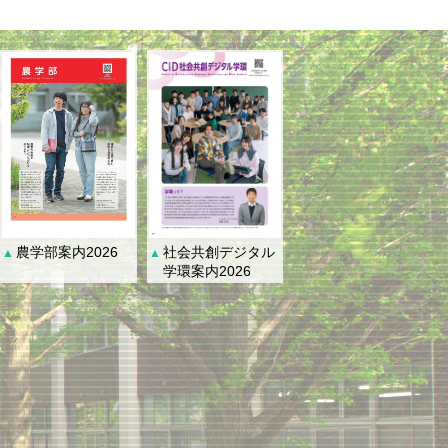
社会共創デジタル
農学部案内2026
▲
▲
学環案内2026